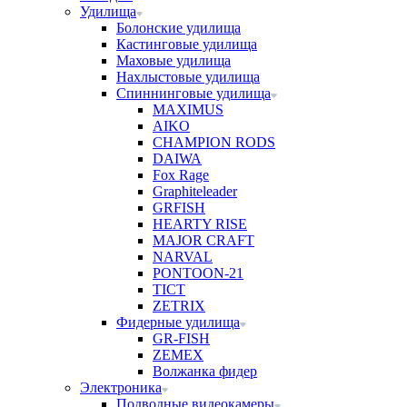
Удилища
Болонские удилища
Кастинговые удилища
Маховые удилища
Нахлыстовые удилища
Спиннинговые удилища
MAXIMUS
AIKO
CHAMPION RODS
DAIWA
Fox Rage
Graphiteleader
GRFISH
HEARTY RISE
MAJOR CRAFT
NARVAL
PONTOON-21
TICT
ZETRIX
Фидерные удилища
GR-FISH
ZEMEX
Волжанка фидер
Электроника
Подводные видеокамеры