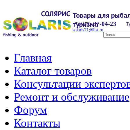
Товары для рыбал
туризма
37-04-23
+7 (4872)
Ту
solaris71@list.ru
Главная
Каталог товаров
Консультации эксперто
Ремонт и обслуживание
Форум
Контакты