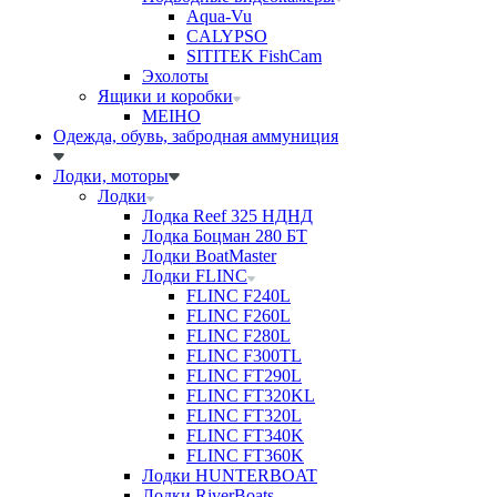
Aqua-Vu
CALYPSO
SITITEK FishCam
Эхолоты
Ящики и коробки
MEIHO
Одежда, обувь, забродная аммуниция
Лодки, моторы
Лодки
Лодка Reef 325 НДНД
Лодка Боцман 280 БТ
Лодки BoatMaster
Лодки FLINC
FLINC F240L
FLINC F260L
FLINC F280L
FLINC F300TL
FLINC FT290L
FLINC FT320KL
FLINC FT320L
FLINC FT340K
FLINC FT360K
Лодки HUNTERBOAT
Лодки RiverBoats