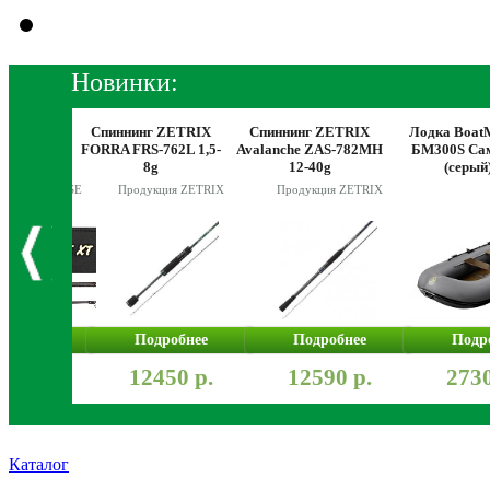
Новинки:
 HEARTY
Спиннинг ZETRIX
Спиннинг ZETRIX
Лодка Boat
DER GAME
FORRA FRS-762L 1,5-
Avalanche ZAS-782MH
БМ300S Са
112MH 242
8g
12-40g
(серый
0g
я HEARTY RISE
Продукция ZETRIX
Продукция ZETRIX
робнее
Подробнее
Подробнее
Подр
950 р.
12450 р.
12590 р.
2730
Каталог