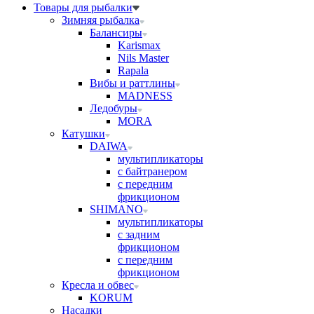
Товары для рыбалки
Зимняя рыбалка
Балансиры
Karismax
Nils Master
Rapala
Вибы и раттлины
MADNESS
Ледобуры
MORA
Катушки
DAIWA
мультипликаторы
с байтранером
с передним
фрикционом
SHIMANO
мультипликаторы
с задним
фрикционом
с передним
фрикционом
Кресла и обвес
KORUM
Насадки