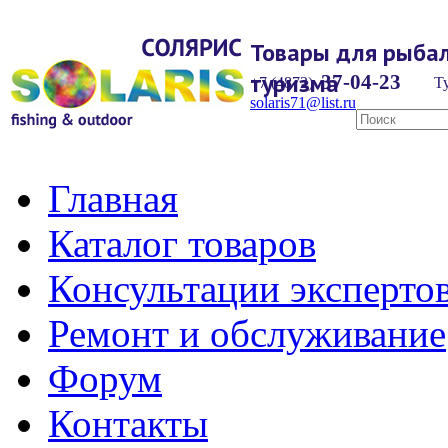
Товары для рыбал
туризма
37-04-23
+7 (4872)
Ту
solaris71@list.ru
Главная
Каталог товаров
Консультации эксперто
Ремонт и обслуживание
Форум
Контакты