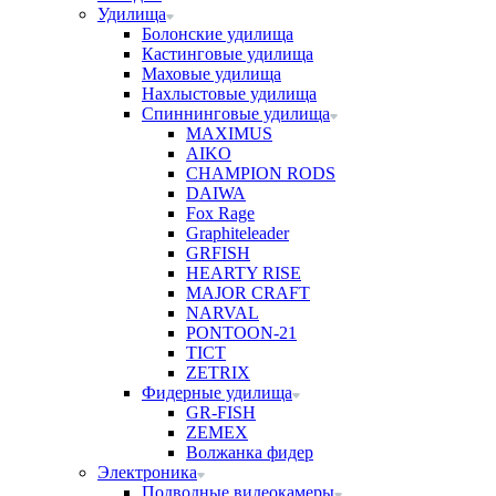
Удилища
Болонские удилища
Кастинговые удилища
Маховые удилища
Нахлыстовые удилища
Спиннинговые удилища
MAXIMUS
AIKO
CHAMPION RODS
DAIWA
Fox Rage
Graphiteleader
GRFISH
HEARTY RISE
MAJOR CRAFT
NARVAL
PONTOON-21
TICT
ZETRIX
Фидерные удилища
GR-FISH
ZEMEX
Волжанка фидер
Электроника
Подводные видеокамеры