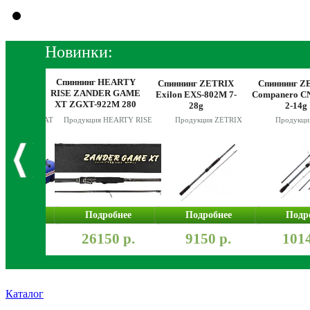
Новинки:
Спиннинг HEARTY
Спиннинг ZETRIX
Спиннинг Z
RISE ZANDER GAME
NTERBOAT
Exilon EXS-802M 7-
Companero C
XT ZGXT-922M 280
35 AERO
28g
2-14g
10-42g
я HUNTERBOAT
Продукция HEARTY RISE
Продукция ZETRIX
Продукци
робнее
Подробнее
Подробнее
Подр
000 р.
26150 р.
9150 р.
1014
Каталог