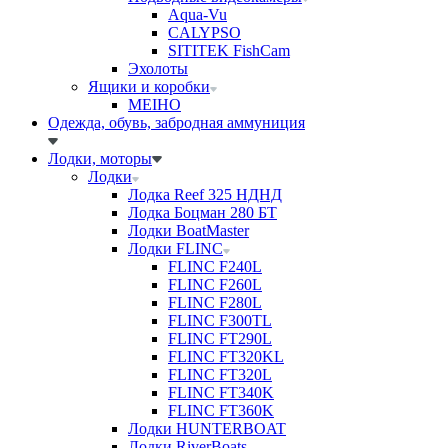
Aqua-Vu
CALYPSO
SITITEK FishCam
Эхолоты
Ящики и коробки
MEIHO
Одежда, обувь, забродная аммуниция
Лодки, моторы
Лодки
Лодка Reef 325 НДНД
Лодка Боцман 280 БТ
Лодки BoatMaster
Лодки FLINC
FLINC F240L
FLINC F260L
FLINC F280L
FLINC F300TL
FLINC FT290L
FLINC FT320KL
FLINC FT320L
FLINC FT340K
FLINC FT360K
Лодки HUNTERBOAT
Лодки RiverBoats