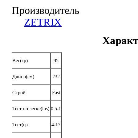
Производитель
ZETRIX
Характ
Вес(гр)
95
Длина(см)
232
Строй
Fast
Тест по леске(lbs)
0.5-1
Тест(гр
4-17