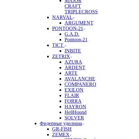
MAJOR
CRAFT
TRIPLECROSS
NARVAL
ARGUMENT
PONTOON-21
G.A.D.
Pontoon-21
TICT
INBITE
ZETRIX
AZURA
ARDENT
ARTE
AVALANCHE
COMPANERO
EXILON
FLAIR
FORRA
HAYRON
HellHound
SOLVER
Фидерные удилища
GR-FISH
ZEMEX