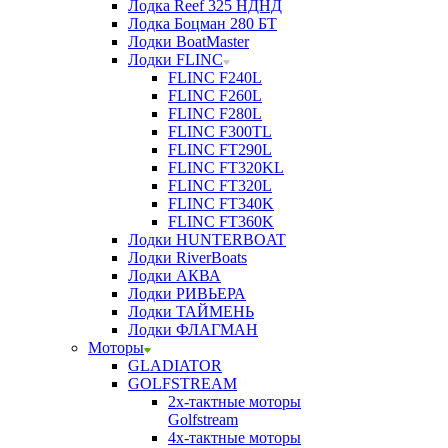
Лодка Reef 325 НДНД
Лодка Боцман 280 БТ
Лодки BoatMaster
Лодки FLINC
FLINC F240L
FLINC F260L
FLINC F280L
FLINC F300TL
FLINC FT290L
FLINC FT320KL
FLINC FT320L
FLINC FT340K
FLINC FT360K
Лодки HUNTERBOAT
Лодки RiverBoats
Лодки АКВА
Лодки РИВЬЕРА
Лодки ТАЙМЕНЬ
Лодки ФЛАГМАН
Моторы
GLADIATOR
GOLFSTREAM
2х-тактные моторы
Golfstream
4х-тактные моторы