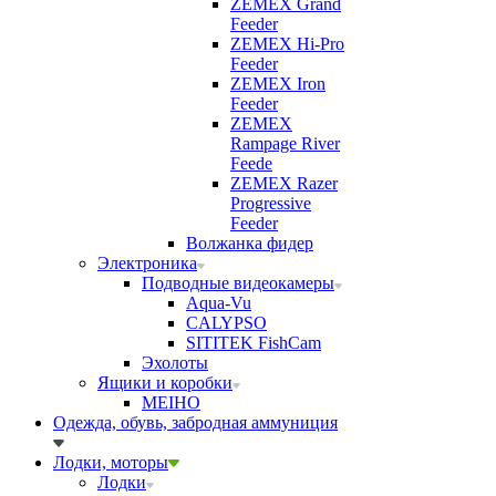
ZEMEX Grand
Feeder
ZEMEX Hi-Pro
Feeder
ZEMEX Iron
Feeder
ZEMEX
Rampage River
Feede
ZEMEX Razer
Progressive
Feeder
Волжанка фидер
Электроника
Подводные видеокамеры
Aqua-Vu
CALYPSO
SITITEK FishCam
Эхолоты
Ящики и коробки
MEIHO
Одежда, обувь, забродная аммуниция
Лодки, моторы
Лодки