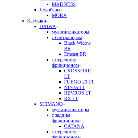
MADNESS
Ледобуры
MORA
Катушки
DAIWA
мультипликаторы
с байтранером
Black Widow
BR
Emcast BR
с передним
фрикционом
CROSSFIRE
LT
FUEGO 20 LT
NINJA LT
REVROS LT
RX LT
SHIMANO
мультипликаторы
с задним
фрикционом
CATANA
с передним
фрикционом