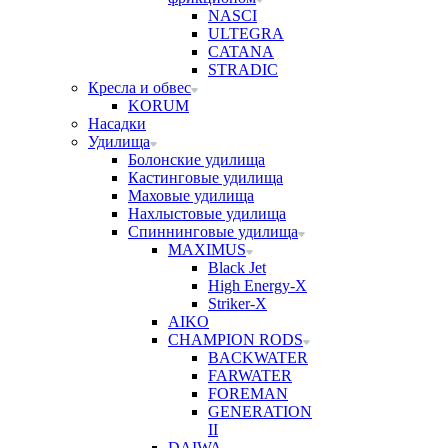
NASCI
ULTEGRA
CATANA
STRADIC
Кресла и обвес
KORUM
Насадки
Удилища
Болонские удилища
Кастинговые удилища
Маховые удилища
Нахлыстовые удилища
Спиннинговые удилища
MAXIMUS
Black Jet
High Energy-X
Striker-X
AIKO
CHAMPION RODS
BACKWATER
FARWATER
FOREMAN
GENERATION
II
DAIWA