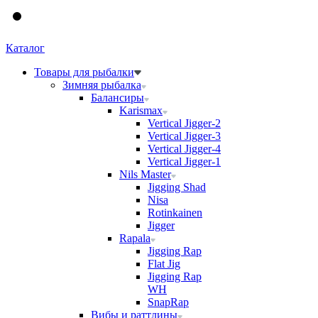
Каталог
Товары для рыбалки
Зимняя рыбалка
Балансиры
Karismax
Vertical Jigger-2
Vertical Jigger-3
Vertical Jigger-4
Vertical Jigger-1
Nils Master
Jigging Shad
Nisa
Rotinkainen
Jigger
Rapala
Jigging Rap
Flat Jig
Jigging Rap
WH
SnapRap
Вибы и раттлины