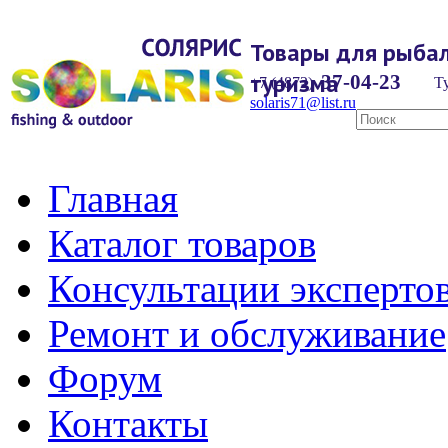
Товары для рыбал
туризма
37-04-23
+7 (4872)
Ту
solaris71@list.ru
Главная
Каталог товаров
Консультации эксперто
Ремонт и обслуживание
Форум
Контакты