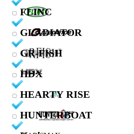
FLINC
GLADIATOR
GR-FISH
HDX
HEARTY RISE
HUNTERBOAT