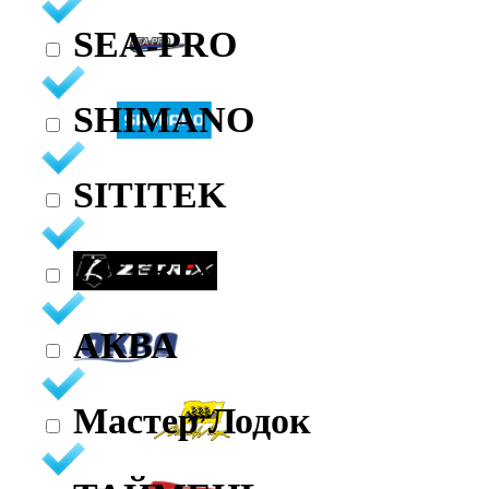
SEA-PRO
SHIMANO
SITITEK
ZETRIX
АКВА
Мастер Лодок