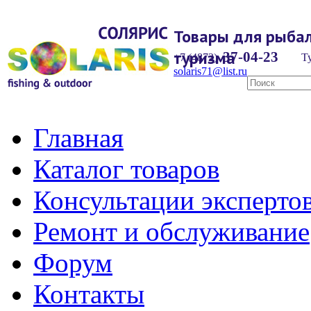
Товары для рыбал
туризма
37-04-23
+7 (4872)
Ту
solaris71@list.ru
Главная
Каталог товаров
Консультации эксперто
Ремонт и обслуживание
Форум
Контакты