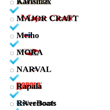
Karismax
MAJOR CRAFT
Meiho
MORA
NARVAL
Rapala
RiverBoats