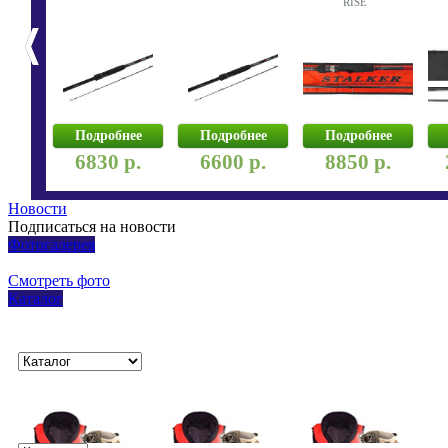
RISE
нее
Подробнее
Подробнее
Подробнее
р.
6830 р.
6600 р.
8850 р.
Новости
Подписаться на новости
Фотогалерея
Смотреть фото
Каталог