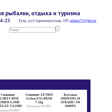
я рыбалки, отдыха и туризма
4-23
Тула, ул.Староникитская, 105
solaris71@list.ru
Спиннинг
Спиннинг ZETRIX
Катушка
Лодка АКВА-
EARTY RISE
Exilon EXS-802M
SHIMANO 20
МАСТЕР 280
ANDER GAME
7-28g
STRADIC SW
(зеленый)
 ZGXT-7112MH
5000PG
Продукция ZETRIX
Продукция АКВ
242 14-60g
одукция HEARTY