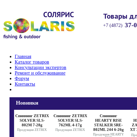
Товары дл
37-0
+7 (4872)
Главная
Каталог товаров
Консультации экспертов
Ремонт и обслуживание
Форум
Контакты
Новинки
нг
Спиннинг ZETRIX
Спиннинг ZETRIX
Спиннинг
ISE
SOLVER SLS-
SOLVER SLS-
HEARTY RISE
H
SRE-
802M 7-28g
762ML 4-17g
STALKER SRE-
Z
-38g
802ML 244 6-26g
XT
Продукция ZETRIX
Продукция ZETRIX
EARTY
Продукция HEARTY
Пр