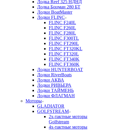
Лодка Reef 325 НДНД
Лодка Боцман 280 БТ
Лодки BoatMaster
Лодки FLINC
FLINC F240L
FLINC F260L
FLINC F280L
FLINC F300TL
FLINC FT290L
FLINC FT320KL
FLINC FT320L
FLINC FT340K
FLINC FT360K
Лодки HUNTERBOAT
Лодки RiverBoats
Лодки АКВА
Лодки РИВЬЕРА
Лодки ТАЙМЕНЬ
Лодки ФЛАГМАН
Моторы
GLADIATOR
GOLFSTREAM
2х-тактные моторы
Golfstream
4х-тактные моторы