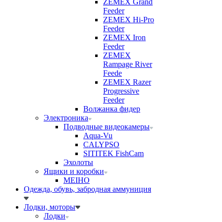
ZEMEX Grand
Feeder
ZEMEX Hi-Pro
Feeder
ZEMEX Iron
Feeder
ZEMEX
Rampage River
Feede
ZEMEX Razer
Progressive
Feeder
Волжанка фидер
Электроника
Подводные видеокамеры
Aqua-Vu
CALYPSO
SITITEK FishCam
Эхолоты
Ящики и коробки
MEIHO
Одежда, обувь, забродная аммуниция
Лодки, моторы
Лодки