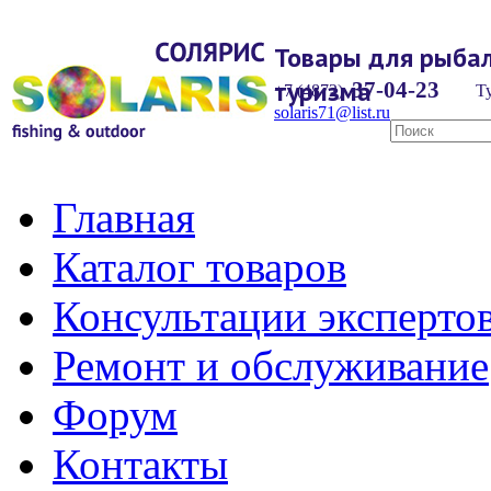
Товары для рыбал
туризма
37-04-23
+7 (4872)
Ту
solaris71@list.ru
Главная
Каталог товаров
Консультации эксперто
Ремонт и обслуживание
Форум
Контакты