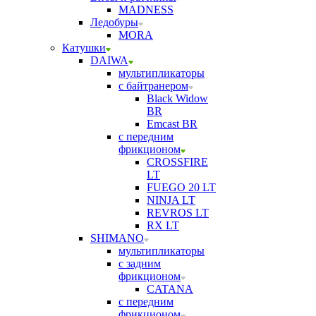
MADNESS
Ледобуры
MORA
Катушки
DAIWA
мультипликаторы
с байтранером
Black Widow
BR
Emcast BR
с передним
фрикционом
CROSSFIRE
LT
FUEGO 20 LT
NINJA LT
REVROS LT
RX LT
SHIMANO
мультипликаторы
с задним
фрикционом
CATANA
с передним
фрикционом