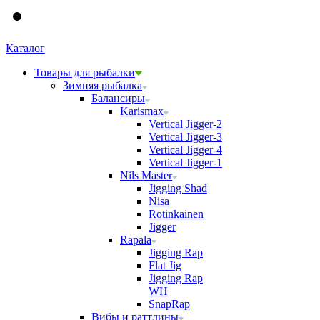
Каталог
Товары для рыбалки
Зимняя рыбалка
Балансиры
Karismax
Vertical Jigger-2
Vertical Jigger-3
Vertical Jigger-4
Vertical Jigger-1
Nils Master
Jigging Shad
Nisa
Rotinkainen
Jigger
Rapala
Jigging Rap
Flat Jig
Jigging Rap
WH
SnapRap
Вибы и раттлины