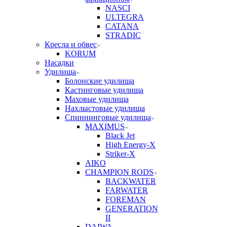
NASCI
ULTEGRA
CATANA
STRADIC
Кресла и обвес
KORUM
Насадки
Удилища
Болонские удилища
Кастинговые удилища
Маховые удилища
Нахлыстовые удилища
Спиннинговые удилища
MAXIMUS
Black Jet
High Energy-X
Striker-X
AIKO
CHAMPION RODS
BACKWATER
FARWATER
FOREMAN
GENERATION
II
DAIWA