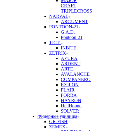
MAJOR
CRAFT
TRIPLECROSS
NARVAL
ARGUMENT
PONTOON-21
G.A.D.
Pontoon-21
TICT
INBITE
ZETRIX
AZURA
ARDENT
ARTE
AVALANCHE
COMPANERO
EXILON
FLAIR
FORRA
HAYRON
HellHound
SOLVER
Фидерные удилища
GR-FISH
ZEMEX