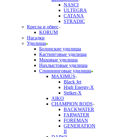
NASCI
ULTEGRA
CATANA
STRADIC
Кресла и обвес
KORUM
Насадки
Удилища
Болонские удилища
Кастинговые удилища
Маховые удилища
Нахлыстовые удилища
Спиннинговые удилища
MAXIMUS
Black Jet
High Energy-X
Striker-X
AIKO
CHAMPION RODS
BACKWATER
FARWATER
FOREMAN
GENERATION
II
DAIWA