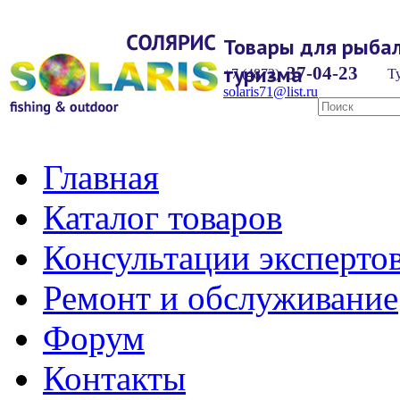
Товары для рыбал
туризма
37-04-23
+7 (4872)
Ту
solaris71@list.ru
Главная
Каталог товаров
Консультации эксперто
Ремонт и обслуживание
Форум
Контакты