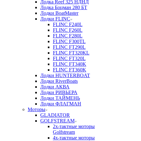
Лодка Reef 325 НДНД
Лодка Боцман 280 БТ
Лодки BoatMaster
Лодки FLINC
FLINC F240L
FLINC F260L
FLINC F280L
FLINC F300TL
FLINC FT290L
FLINC FT320KL
FLINC FT320L
FLINC FT340K
FLINC FT360K
Лодки HUNTERBOAT
Лодки RiverBoats
Лодки АКВА
Лодки РИВЬЕРА
Лодки ТАЙМЕНЬ
Лодки ФЛАГМАН
Моторы
GLADIATOR
GOLFSTREAM
2х-тактные моторы
Golfstream
4х-тактные моторы