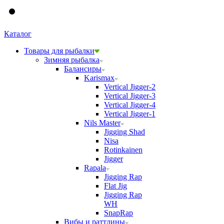
Каталог
Товары для рыбалки
Зимняя рыбалка
Балансиры
Karismax
Vertical Jigger-2
Vertical Jigger-3
Vertical Jigger-4
Vertical Jigger-1
Nils Master
Jigging Shad
Nisa
Rotinkainen
Jigger
Rapala
Jigging Rap
Flat Jig
Jigging Rap
WH
SnapRap
Вибы и раттлины