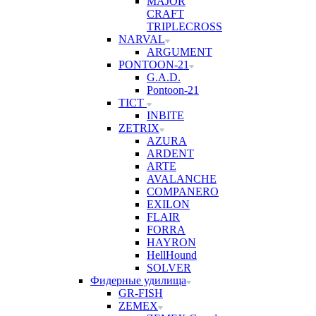
MAJOR
CRAFT
TRIPLECROSS
NARVAL
ARGUMENT
PONTOON-21
G.A.D.
Pontoon-21
TICT
INBITE
ZETRIX
AZURA
ARDENT
ARTE
AVALANCHE
COMPANERO
EXILON
FLAIR
FORRA
HAYRON
HellHound
SOLVER
Фидерные удилища
GR-FISH
ZEMEX