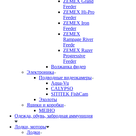
ZEMEX Grand
Feeder
ZEMEX Hi-Pro
Feeder
ZEMEX Iron
Feeder
ZEMEX
Rampage River
Feede
ZEMEX Razer
Progressive
Feeder
Волжанка фидер
Электроника
Подводные видеокамеры
Aqua-Vu
CALYPSO
SITITEK FishCam
Эхолоты
Ящики и коробки
MEIHO
Одежда, обувь, забродная аммуниция
Лодки, моторы
Лодки