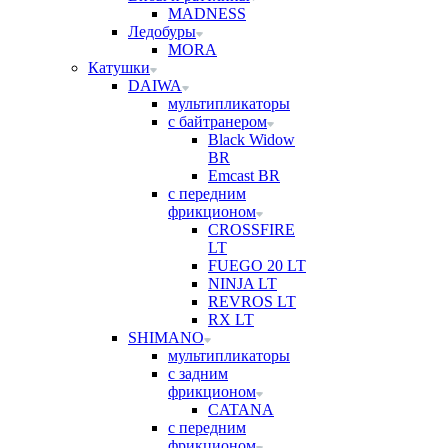
MADNESS
Ледобуры
MORA
Катушки
DAIWA
мультипликаторы
с байтранером
Black Widow
BR
Emcast BR
с передним
фрикционом
CROSSFIRE
LT
FUEGO 20 LT
NINJA LT
REVROS LT
RX LT
SHIMANO
мультипликаторы
с задним
фрикционом
CATANA
с передним
фрикционом