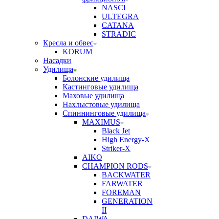
NASCI
ULTEGRA
CATANA
STRADIC
Кресла и обвес
KORUM
Насадки
Удилища
Болонские удилища
Кастинговые удилища
Маховые удилища
Нахлыстовые удилища
Спиннинговые удилища
MAXIMUS
Black Jet
High Energy-X
Striker-X
AIKO
CHAMPION RODS
BACKWATER
FARWATER
FOREMAN
GENERATION
II
DAIWA