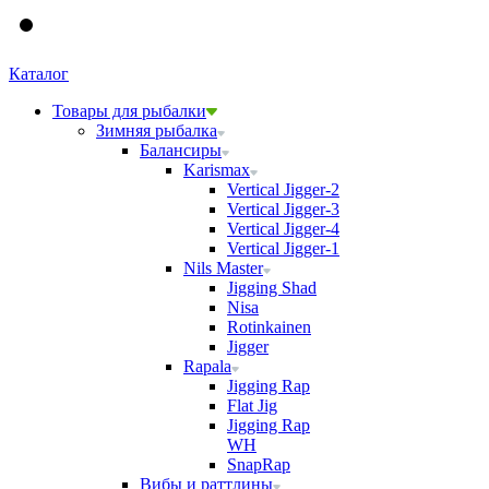
Каталог
Товары для рыбалки
Зимняя рыбалка
Балансиры
Karismax
Vertical Jigger-2
Vertical Jigger-3
Vertical Jigger-4
Vertical Jigger-1
Nils Master
Jigging Shad
Nisa
Rotinkainen
Jigger
Rapala
Jigging Rap
Flat Jig
Jigging Rap
WH
SnapRap
Вибы и раттлины