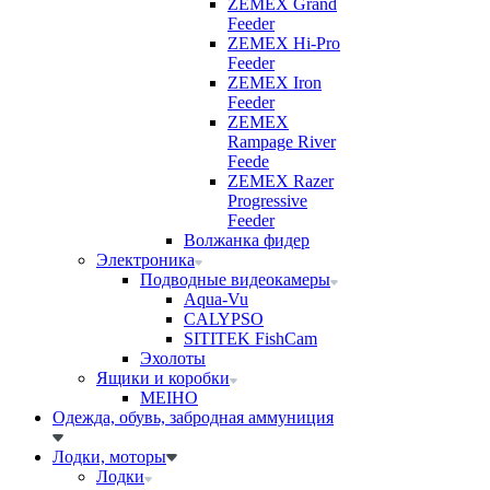
ZEMEX Grand
Feeder
ZEMEX Hi-Pro
Feeder
ZEMEX Iron
Feeder
ZEMEX
Rampage River
Feede
ZEMEX Razer
Progressive
Feeder
Волжанка фидер
Электроника
Подводные видеокамеры
Aqua-Vu
CALYPSO
SITITEK FishCam
Эхолоты
Ящики и коробки
MEIHO
Одежда, обувь, забродная аммуниция
Лодки, моторы
Лодки