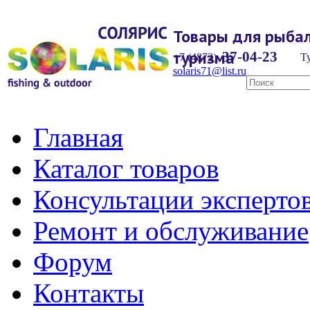
Товары для рыбал
туризма
37-04-23
+7 (4872)
Ту
solaris71@list.ru
Главная
Каталог товаров
Консультации эксперто
Ремонт и обслуживание
Форум
Контакты