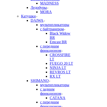
MADNESS
Ледобуры
MORA
Катушки
DAIWA
мультипликаторы
с байтранером
Black Widow
BR
Emcast BR
с передним
фрикционом
CROSSFIRE
LT
FUEGO 20 LT
NINJA LT
REVROS LT
RX LT
SHIMANO
мультипликаторы
с задним
фрикционом
CATANA
с передним
фрикционом