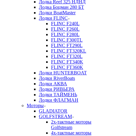
Лодка Reef 325 НДНД
Лодка Боцман 280 БТ
Лодки BoatMaster
Лодки FLINC
FLINC F240L
FLINC F260L
FLINC F280L
FLINC F300TL
FLINC FT290L
FLINC FT320KL
FLINC FT320L
FLINC FT340K
FLINC FT360K
Лодки HUNTERBOAT
Лодки RiverBoats
Лодки АКВА
Лодки РИВЬЕРА
Лодки ТАЙМЕНЬ
Лодки ФЛАГМАН
Моторы
GLADIATOR
GOLFSTREAM
2х-тактные моторы
Golfstream
4х-тактные моторы