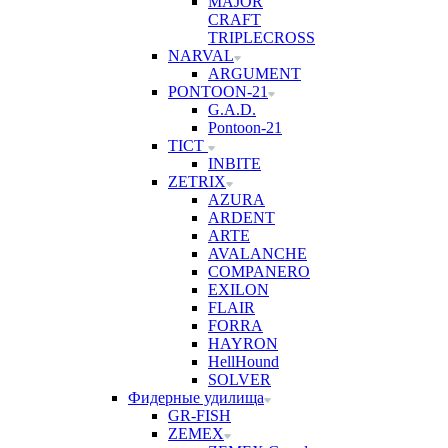
MAJOR
CRAFT
TRIPLECROSS
NARVAL
ARGUMENT
PONTOON-21
G.A.D.
Pontoon-21
TICT
INBITE
ZETRIX
AZURA
ARDENT
ARTE
AVALANCHE
COMPANERO
EXILON
FLAIR
FORRA
HAYRON
HellHound
SOLVER
Фидерные удилища
GR-FISH
ZEMEX