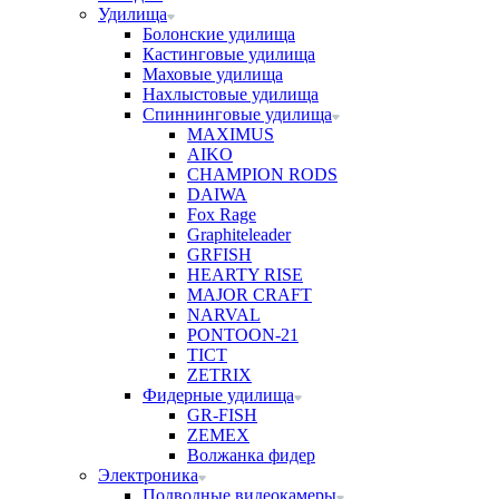
Удилища
Болонские удилища
Кастинговые удилища
Маховые удилища
Нахлыстовые удилища
Спиннинговые удилища
MAXIMUS
AIKO
CHAMPION RODS
DAIWA
Fox Rage
Graphiteleader
GRFISH
HEARTY RISE
MAJOR CRAFT
NARVAL
PONTOON-21
TICT
ZETRIX
Фидерные удилища
GR-FISH
ZEMEX
Волжанка фидер
Электроника
Подводные видеокамеры