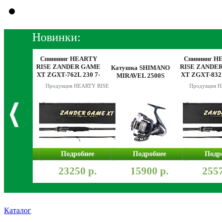
Новинки:
Спиннинг HEARTY
Спиннинг H
SHIMANO
RISE ZANDER GAME
RISE ZANDE
DIC SW
Катушка SHIMANO
XT ZGXT-762L 230 7-
XT ZGXT-832
0PG
MIRAVEL 2500S
30g
7-28g
Продукция HEARTY RISE
Продукция 
робнее
Подробнее
Подробнее
Подр
900 р.
23250 р.
15900 р.
2557
Каталог