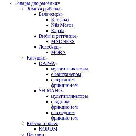
Товары для рыбалки
Зимняя рыбалка
Балансиры
Karismax
Nils Master
Rapala
Вибы и раттлины
MADNESS
Ледобуры
MORA
Катушки
DAIWA
мультипликаторы
с байтранером
с передним
фрикционом
SHIMANO
мультипликаторы
с задним
фрикционом
с передним
фрикционом
Кресла и обвес
KORUM
Насадки