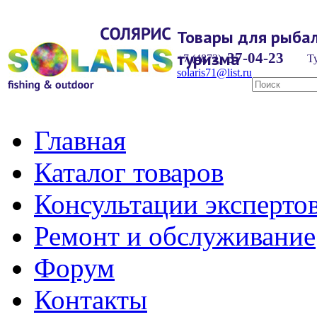
Товары для рыбал
туризма
37-04-23
+7 (4872)
Ту
solaris71@list.ru
Главная
Каталог товаров
Консультации эксперто
Ремонт и обслуживание
Форум
Контакты