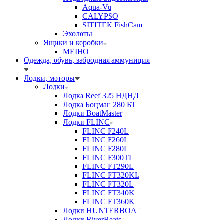
Aqua-Vu
CALYPSO
SITITEK FishCam
Эхолоты
Ящики и коробки
MEIHO
Одежда, обувь, забродная аммуниция
Лодки, моторы
Лодки
Лодка Reef 325 НДНД
Лодка Боцман 280 БТ
Лодки BoatMaster
Лодки FLINC
FLINC F240L
FLINC F260L
FLINC F280L
FLINC F300TL
FLINC FT290L
FLINC FT320KL
FLINC FT320L
FLINC FT340K
FLINC FT360K
Лодки HUNTERBOAT
Лодки RiverBoats