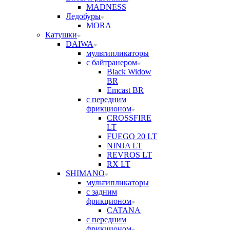
MADNESS
Ледобуры
MORA
Катушки
DAIWA
мультипликаторы
с байтранером
Black Widow
BR
Emcast BR
с передним
фрикционом
CROSSFIRE
LT
FUEGO 20 LT
NINJA LT
REVROS LT
RX LT
SHIMANO
мультипликаторы
с задним
фрикционом
CATANA
с передним
фрикционом