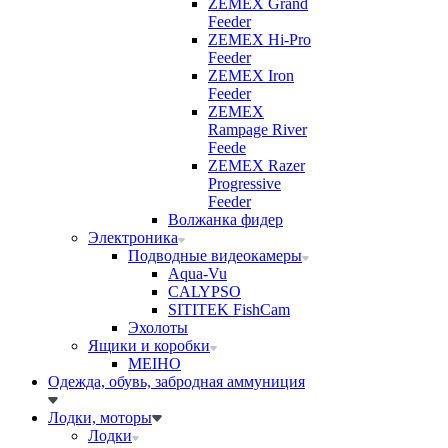
ZEMEX Grand
Feeder
ZEMEX Hi-Pro
Feeder
ZEMEX Iron
Feeder
ZEMEX
Rampage River
Feede
ZEMEX Razer
Progressive
Feeder
Волжанка фидер
Электроника
Подводные видеокамеры
Aqua-Vu
CALYPSO
SITITEK FishCam
Эхолоты
Ящики и коробки
MEIHO
Одежда, обувь, забродная аммуниция
Лодки, моторы
Лодки