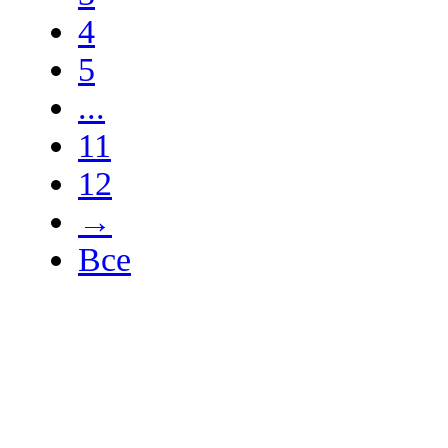
4
5
...
11
12
→
Все