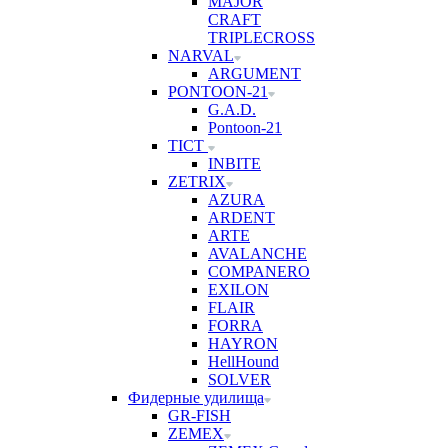
MAJOR
CRAFT
TRIPLECROSS
NARVAL
ARGUMENT
PONTOON-21
G.A.D.
Pontoon-21
TICT
INBITE
ZETRIX
AZURA
ARDENT
ARTE
AVALANCHE
COMPANERO
EXILON
FLAIR
FORRA
HAYRON
HellHound
SOLVER
Фидерные удилища
GR-FISH
ZEMEX