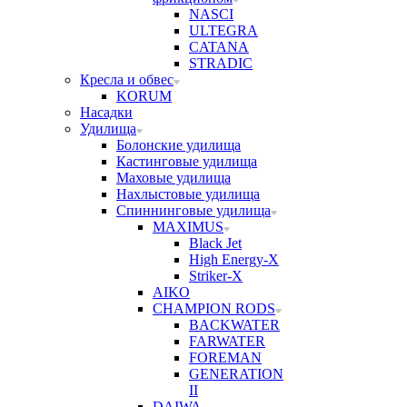
NASCI
ULTEGRA
CATANA
STRADIC
Кресла и обвес
KORUM
Насадки
Удилища
Болонские удилища
Кастинговые удилища
Маховые удилища
Нахлыстовые удилища
Спиннинговые удилища
MAXIMUS
Black Jet
High Energy-X
Striker-X
AIKO
CHAMPION RODS
BACKWATER
FARWATER
FOREMAN
GENERATION
II
DAIWA