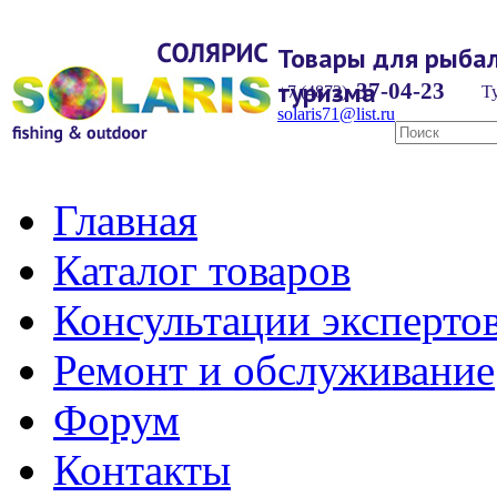
Товары для рыбал
туризма
37-04-23
+7 (4872)
Ту
solaris71@list.ru
Главная
Каталог товаров
Консультации эксперто
Ремонт и обслуживание
Форум
Контакты