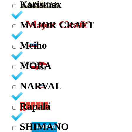
Karismax
MAJOR CRAFT
Meiho
MORA
NARVAL
Rapala
SHIMANO