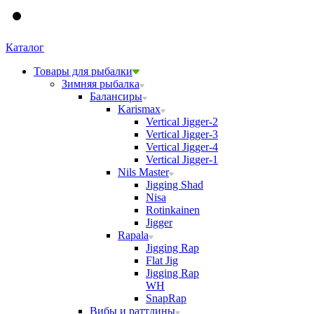
Каталог
Товары для рыбалки
Зимняя рыбалка
Балансиры
Karismax
Vertical Jigger-2
Vertical Jigger-3
Vertical Jigger-4
Vertical Jigger-1
Nils Master
Jigging Shad
Nisa
Rotinkainen
Jigger
Rapala
Jigging Rap
Flat Jig
Jigging Rap
WH
SnapRap
Вибы и раттлины