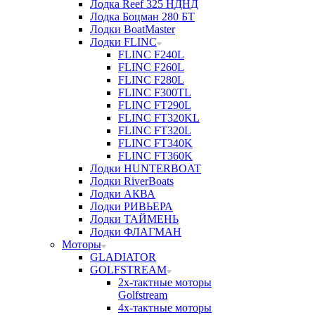
Лодка Reef 325 НДНД
Лодка Боцман 280 БТ
Лодки BoatMaster
Лодки FLINC
FLINC F240L
FLINC F260L
FLINC F280L
FLINC F300TL
FLINC FT290L
FLINC FT320KL
FLINC FT320L
FLINC FT340K
FLINC FT360K
Лодки HUNTERBOAT
Лодки RiverBoats
Лодки АКВА
Лодки РИВЬЕРА
Лодки ТАЙМЕНЬ
Лодки ФЛАГМАН
Моторы
GLADIATOR
GOLFSTREAM
2х-тактные моторы
Golfstream
4х-тактные моторы