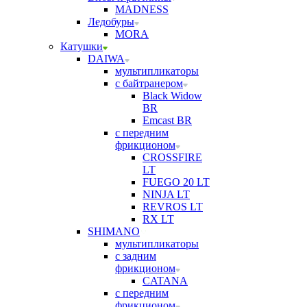
MADNESS
Ледобуры
MORA
Катушки
DAIWA
мультипликаторы
с байтранером
Black Widow
BR
Emcast BR
с передним
фрикционом
CROSSFIRE
LT
FUEGO 20 LT
NINJA LT
REVROS LT
RX LT
SHIMANO
мультипликаторы
с задним
фрикционом
CATANA
с передним
фрикционом