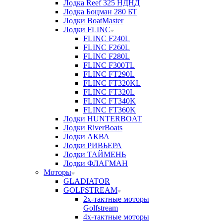
Лодка Reef 325 НДНД
Лодка Боцман 280 БТ
Лодки BoatMaster
Лодки FLINC
FLINC F240L
FLINC F260L
FLINC F280L
FLINC F300TL
FLINC FT290L
FLINC FT320KL
FLINC FT320L
FLINC FT340K
FLINC FT360K
Лодки HUNTERBOAT
Лодки RiverBoats
Лодки АКВА
Лодки РИВЬЕРА
Лодки ТАЙМЕНЬ
Лодки ФЛАГМАН
Моторы
GLADIATOR
GOLFSTREAM
2х-тактные моторы
Golfstream
4х-тактные моторы