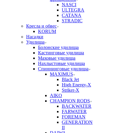
NASCI
ULTEGRA
CATANA
STRADIC
Кресла и обвес
KORUM
Насадки
Удилища
Болонские удилища
Кастинговые удилища
Маховые удилища
Нахлыстовые удилища
Спиннинговые удилища
MAXIMUS
Black Jet
High Energy-X
Striker-X
AIKO
CHAMPION RODS
BACKWATER
FARWATER
FOREMAN
GENERATION
II
DAIWA