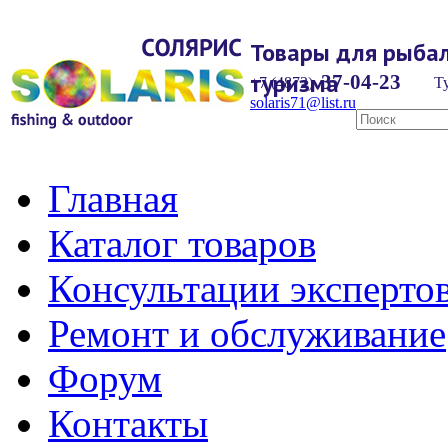
Товары для рыбал
туризма
37-04-23
+7 (4872)
Ту
solaris71@list.ru
Главная
Каталог товаров
Консультации эксперто
Ремонт и обслуживание
Форум
Контакты