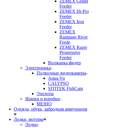
ZEMEX Grand
Feeder
ZEMEX Hi-Pro
Feeder
ZEMEX Iron
Feeder
ZEMEX
Rampage River
Feede
ZEMEX Razer
Progressive
Feeder
Волжанка фидер
Электроника
Подводные видеокамеры
Aqua-Vu
CALYPSO
SITITEK FishCam
Эхолоты
Ящики и коробки
MEIHO
Одежда, обувь, забродная аммуниция
Лодки, моторы
Лодки