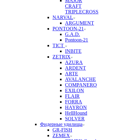
MAJOR
CRAFT
TRIPLECROSS
NARVAL
ARGUMENT
PONTOON-21
G.A.D.
Pontoon-21
TICT
INBITE
ZETRIX
AZURA
ARDENT
ARTE
AVALANCHE
COMPANERO
EXILON
FLAIR
FORRA
HAYRON
HellHound
SOLVER
Фидерные удилища
GR-FISH
ZEMEX