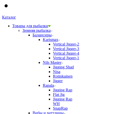
Каталог
Товары для рыбалки
Зимняя рыбалка
Балансиры
Karismax
Vertical Jigger-2
Vertical Jigger-3
Vertical Jigger-4
Vertical Jigger-1
Nils Master
Jigging Shad
Nisa
Rotinkainen
Jigger
Rapala
Jigging Rap
Flat Jig
Jigging Rap
WH
SnapRap
Вибы и раттлины