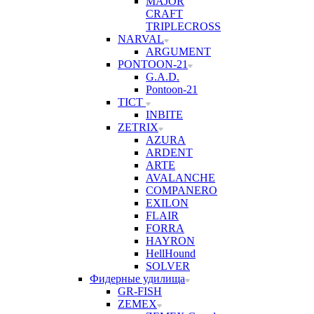
MAJOR
CRAFT
TRIPLECROSS
NARVAL
ARGUMENT
PONTOON-21
G.A.D.
Pontoon-21
TICT
INBITE
ZETRIX
AZURA
ARDENT
ARTE
AVALANCHE
COMPANERO
EXILON
FLAIR
FORRA
HAYRON
HellHound
SOLVER
Фидерные удилища
GR-FISH
ZEMEX