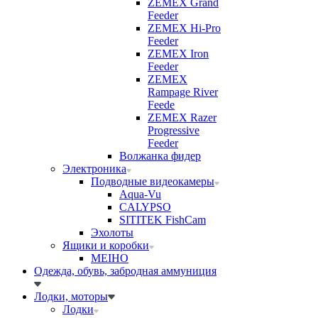
ZEMEX Grand
Feeder
ZEMEX Hi-Pro
Feeder
ZEMEX Iron
Feeder
ZEMEX
Rampage River
Feede
ZEMEX Razer
Progressive
Feeder
Волжанка фидер
Электроника
Подводные видеокамеры
Aqua-Vu
CALYPSO
SITITEK FishCam
Эхолоты
Ящики и коробки
MEIHO
Одежда, обувь, забродная аммуниция
Лодки, моторы
Лодки