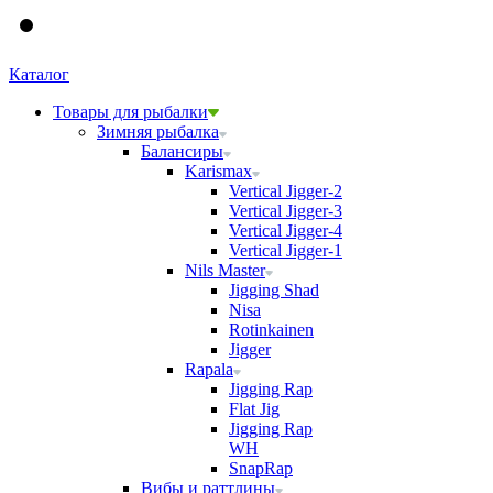
Каталог
Товары для рыбалки
Зимняя рыбалка
Балансиры
Karismax
Vertical Jigger-2
Vertical Jigger-3
Vertical Jigger-4
Vertical Jigger-1
Nils Master
Jigging Shad
Nisa
Rotinkainen
Jigger
Rapala
Jigging Rap
Flat Jig
Jigging Rap
WH
SnapRap
Вибы и раттлины