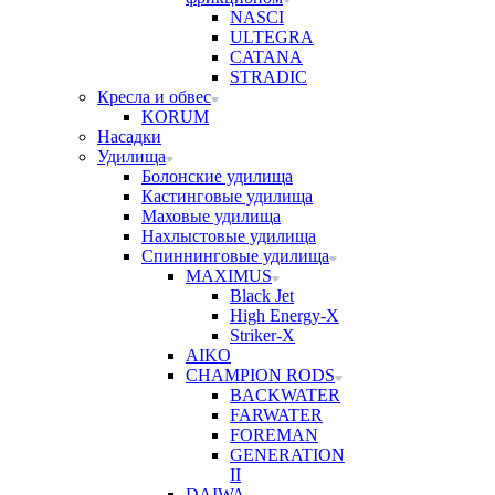
NASCI
ULTEGRA
CATANA
STRADIC
Кресла и обвес
KORUM
Насадки
Удилища
Болонские удилища
Кастинговые удилища
Маховые удилища
Нахлыстовые удилища
Спиннинговые удилища
MAXIMUS
Black Jet
High Energy-X
Striker-X
AIKO
CHAMPION RODS
BACKWATER
FARWATER
FOREMAN
GENERATION
II
DAIWA