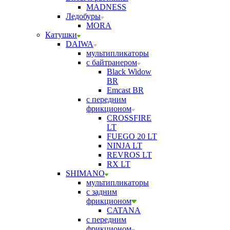
MADNESS
Ледобуры
MORA
Катушки
DAIWA
мультипликаторы
с байтранером
Black Widow
BR
Emcast BR
с передним
фрикционом
CROSSFIRE
LT
FUEGO 20 LT
NINJA LT
REVROS LT
RX LT
SHIMANO
мультипликаторы
с задним
фрикционом
CATANA
с передним
фрикционом