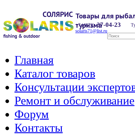
Товары для рыбал
туризма
37-04-23
+7 (4872)
Ту
solaris71@list.ru
Главная
Каталог товаров
Консультации эксперто
Ремонт и обслуживание
Форум
Контакты