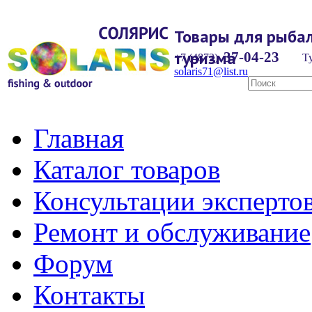
Товары для рыбал
туризма
37-04-23
+7 (4872)
Ту
solaris71@list.ru
Главная
Каталог товаров
Консультации эксперто
Ремонт и обслуживание
Форум
Контакты