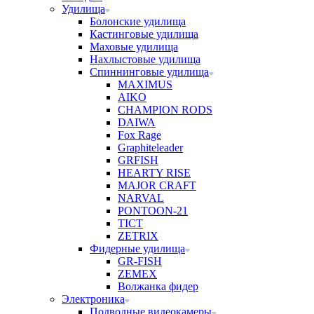
Удилища
Болонские удилища
Кастинговые удилища
Маховые удилища
Нахлыстовые удилища
Спиннинговые удилища
MAXIMUS
AIKO
CHAMPION RODS
DAIWA
Fox Rage
Graphiteleader
GRFISH
HEARTY RISE
MAJOR CRAFT
NARVAL
PONTOON-21
TICT
ZETRIX
Фидерные удилища
GR-FISH
ZEMEX
Волжанка фидер
Электроника
Подводные видеокамеры