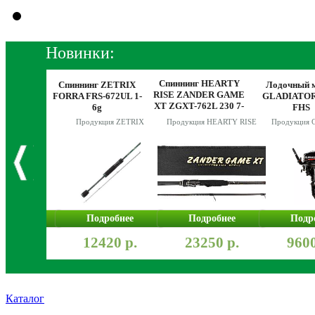
Новинки:
Спиннинг HEARTY
SHIMANO
Спиннинг ZETRIX
Лодочный 
RISE ZANDER GAME
C C2000S
FORRA FRS-672UL 1-
GLADIATOR 
XT ZGXT-762L 230 7-
L
6g
FHS
30g
Продукция ZETRIX
Продукция HEARTY RISE
Продукция
робнее
Подробнее
Подробнее
Подр
900 р.
12420 р.
23250 р.
9600
Каталог