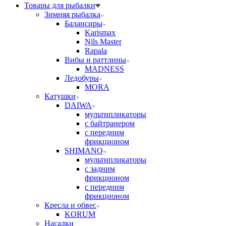
Товары для рыбалки
Зимняя рыбалка
Балансиры
Karismax
Nils Master
Rapala
Вибы и раттлины
MADNESS
Ледобуры
MORA
Катушки
DAIWA
мультипликаторы
с байтранером
с передним
фрикционом
SHIMANO
мультипликаторы
с задним
фрикционом
с передним
фрикционом
Кресла и обвес
KORUM
Насадки