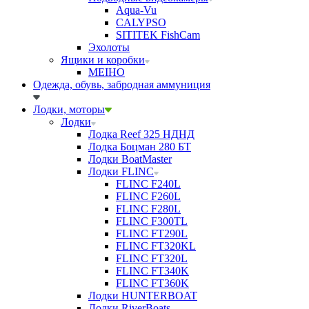
Aqua-Vu
CALYPSO
SITITEK FishCam
Эхолоты
Ящики и коробки
MEIHO
Одежда, обувь, забродная аммуниция
Лодки, моторы
Лодки
Лодка Reef 325 НДНД
Лодка Боцман 280 БТ
Лодки BoatMaster
Лодки FLINC
FLINC F240L
FLINC F260L
FLINC F280L
FLINC F300TL
FLINC FT290L
FLINC FT320KL
FLINC FT320L
FLINC FT340K
FLINC FT360K
Лодки HUNTERBOAT
Лодки RiverBoats