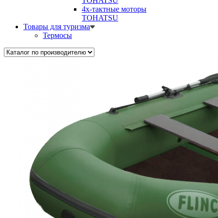
TOHATSU
4х-тактные моторы
TOHATSU
Товары для туризма
Термосы