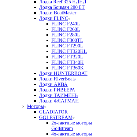
Лодка Reef 325 НДНД
Лодка Боцман 280 БТ
Лодки BoatMaster
Лодки FLINC
FLINC F240L
FLINC F260L
FLINC F280L
FLINC F300TL
FLINC FT290L
FLINC FT320KL
FLINC FT320L
FLINC FT340K
FLINC FT360K
Лодки HUNTERBOAT
Лодки RiverBoats
Лодки АКВА
Лодки РИВЬЕРА
Лодки ТАЙМЕНЬ
Лодки ФЛАГМАН
Моторы
GLADIATOR
GOLFSTREAM
2х-тактные моторы
Golfstream
4х-тактные моторы