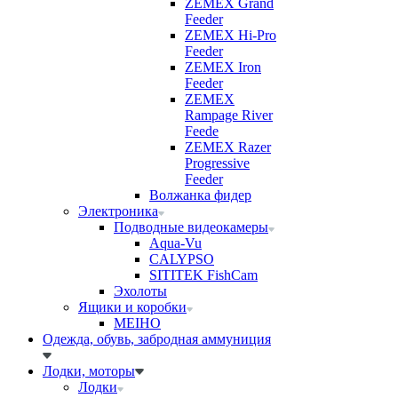
ZEMEX Grand
Feeder
ZEMEX Hi-Pro
Feeder
ZEMEX Iron
Feeder
ZEMEX
Rampage River
Feede
ZEMEX Razer
Progressive
Feeder
Волжанка фидер
Электроника
Подводные видеокамеры
Aqua-Vu
CALYPSO
SITITEK FishCam
Эхолоты
Ящики и коробки
MEIHO
Одежда, обувь, забродная аммуниция
Лодки, моторы
Лодки