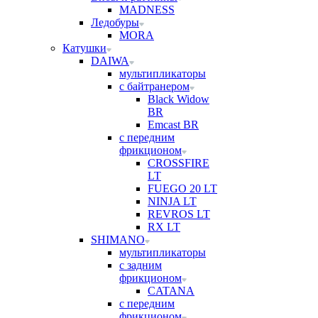
MADNESS
Ледобуры
MORA
Катушки
DAIWA
мультипликаторы
с байтранером
Black Widow
BR
Emcast BR
с передним
фрикционом
CROSSFIRE
LT
FUEGO 20 LT
NINJA LT
REVROS LT
RX LT
SHIMANO
мультипликаторы
с задним
фрикционом
CATANA
с передним
фрикционом