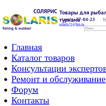
Товары для рыбал
туризма
37-04-23
+7 (4872)
Ту
solaris71@list.ru
Главная
Каталог товаров
Консультации эксперто
Ремонт и обслуживание
Форум
Контакты