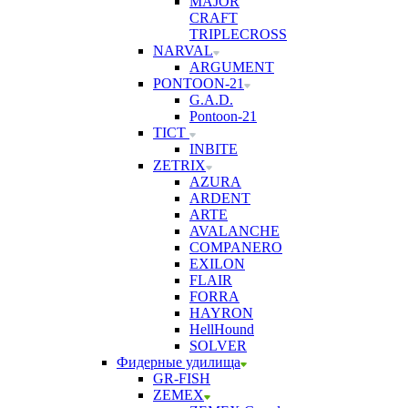
MAJOR
CRAFT
TRIPLECROSS
NARVAL
ARGUMENT
PONTOON-21
G.A.D.
Pontoon-21
TICT
INBITE
ZETRIX
AZURA
ARDENT
ARTE
AVALANCHE
COMPANERO
EXILON
FLAIR
FORRA
HAYRON
HellHound
SOLVER
Фидерные удилища
GR-FISH
ZEMEX