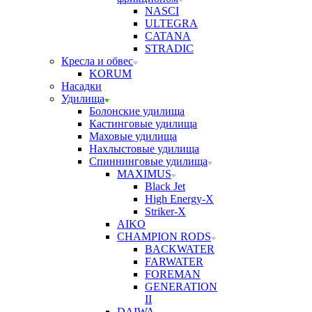
NASCI
ULTEGRA
CATANA
STRADIC
Кресла и обвес
KORUM
Насадки
Удилища
Болонские удилища
Кастинговые удилища
Маховые удилища
Нахлыстовые удилища
Спиннинговые удилища
MAXIMUS
Black Jet
High Energy-X
Striker-X
AIKO
CHAMPION RODS
BACKWATER
FARWATER
FOREMAN
GENERATION
II
DAIWA