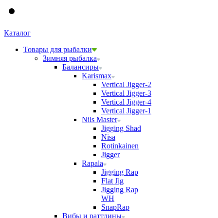
Каталог
Товары для рыбалки
Зимняя рыбалка
Балансиры
Karismax
Vertical Jigger-2
Vertical Jigger-3
Vertical Jigger-4
Vertical Jigger-1
Nils Master
Jigging Shad
Nisa
Rotinkainen
Jigger
Rapala
Jigging Rap
Flat Jig
Jigging Rap
WH
SnapRap
Вибы и раттлины