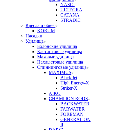
NASCI
ULTEGRA
CATANA
STRADIC
Кресла и обвес
KORUM
Насадки
Удилища
Болонские удилища
Кастинговые удилища
Маховые удилища
Нахлыстовые удилища
Спиннинговые удилища
MAXIMUS
Black Jet
High Energy-X
Striker-X
AIKO
CHAMPION RODS
BACKWATER
FARWATER
FOREMAN
GENERATION
II
DAIWA