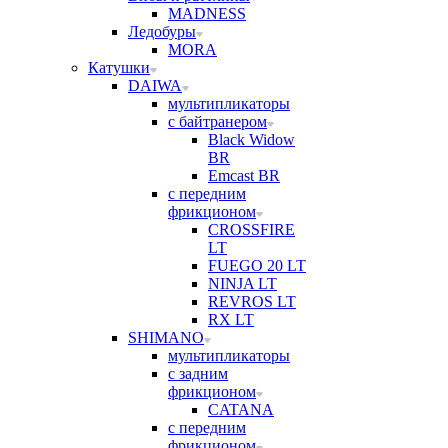
MADNESS
Ледобуры
MORA
Катушки
DAIWA
мультипликаторы
с байтранером
Black Widow
BR
Emcast BR
с передним
фрикционом
CROSSFIRE
LT
FUEGO 20 LT
NINJA LT
REVROS LT
RX LT
SHIMANO
мультипликаторы
с задним
фрикционом
CATANA
с передним
фрикционом