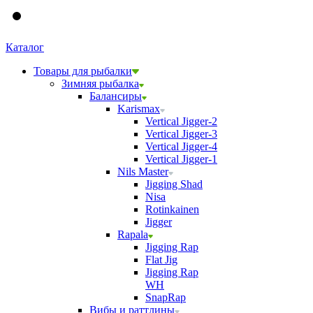
Каталог
Товары для рыбалки
Зимняя рыбалка
Балансиры
Karismax
Vertical Jigger-2
Vertical Jigger-3
Vertical Jigger-4
Vertical Jigger-1
Nils Master
Jigging Shad
Nisa
Rotinkainen
Jigger
Rapala
Jigging Rap
Flat Jig
Jigging Rap
WH
SnapRap
Вибы и раттлины