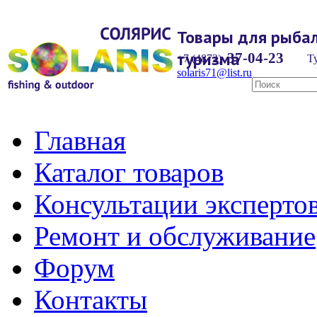
Товары для рыбал
туризма
37-04-23
+7 (4872)
Ту
solaris71@list.ru
Главная
Каталог товаров
Консультации эксперто
Ремонт и обслуживание
Форум
Контакты