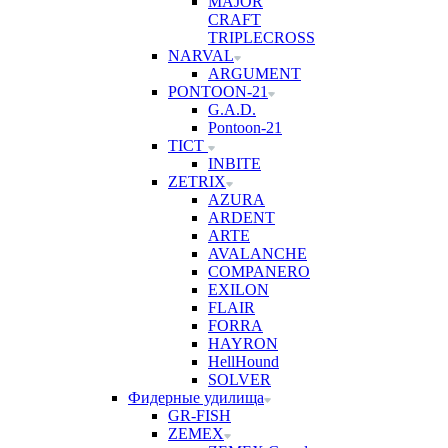
MAJOR
CRAFT
TRIPLECROSS
NARVAL
ARGUMENT
PONTOON-21
G.A.D.
Pontoon-21
TICT
INBITE
ZETRIX
AZURA
ARDENT
ARTE
AVALANCHE
COMPANERO
EXILON
FLAIR
FORRA
HAYRON
HellHound
SOLVER
Фидерные удилища
GR-FISH
ZEMEX