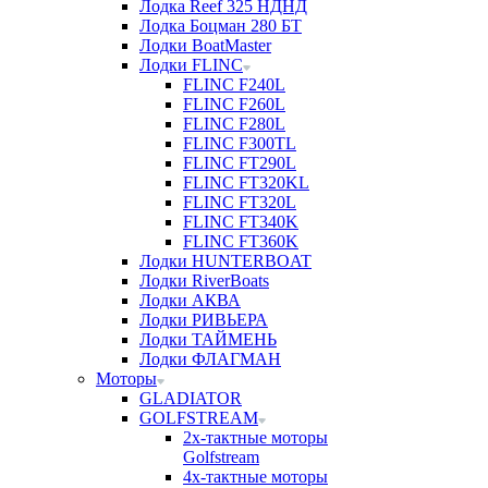
Лодка Reef 325 НДНД
Лодка Боцман 280 БТ
Лодки BoatMaster
Лодки FLINC
FLINC F240L
FLINC F260L
FLINC F280L
FLINC F300TL
FLINC FT290L
FLINC FT320KL
FLINC FT320L
FLINC FT340K
FLINC FT360K
Лодки HUNTERBOAT
Лодки RiverBoats
Лодки АКВА
Лодки РИВЬЕРА
Лодки ТАЙМЕНЬ
Лодки ФЛАГМАН
Моторы
GLADIATOR
GOLFSTREAM
2х-тактные моторы
Golfstream
4х-тактные моторы