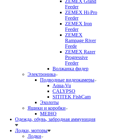
ZEMEX Grand
Feeder
ZEMEX Hi-Pro
Feeder
ZEMEX Iron
Feeder
ZEMEX
Rampage River
Feede
ZEMEX Razer
Progressive
Feeder
Волжанка фидер
Электроника
Подводные видеокамеры
Aqua-Vu
CALYPSO
SITITEK FishCam
Эхолоты
Ящики и коробки
MEIHO
Одежда, обувь, забродная аммуниция
Лодки, моторы
Лодки