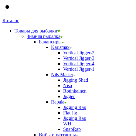
Каталог
Товары для рыбалки
Зимняя рыбалка
Балансиры
Karismax
Vertical Jigger-2
Vertical Jigger-3
Vertical Jigger-4
Vertical Jigger-1
Nils Master
Jigging Shad
Nisa
Rotinkainen
Jigger
Rapala
Jigging Rap
Flat Jig
Jigging Rap
WH
SnapRap
Вибы и раттлины