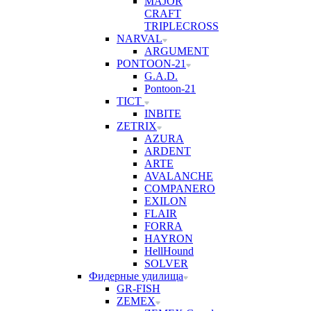
MAJOR
CRAFT
TRIPLECROSS
NARVAL
ARGUMENT
PONTOON-21
G.A.D.
Pontoon-21
TICT
INBITE
ZETRIX
AZURA
ARDENT
ARTE
AVALANCHE
COMPANERO
EXILON
FLAIR
FORRA
HAYRON
HellHound
SOLVER
Фидерные удилища
GR-FISH
ZEMEX