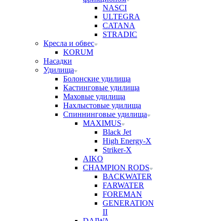
NASCI
ULTEGRA
CATANA
STRADIC
Кресла и обвес
KORUM
Насадки
Удилища
Болонские удилища
Кастинговые удилища
Маховые удилища
Нахлыстовые удилища
Спиннинговые удилища
MAXIMUS
Black Jet
High Energy-X
Striker-X
AIKO
CHAMPION RODS
BACKWATER
FARWATER
FOREMAN
GENERATION
II
DAIWA