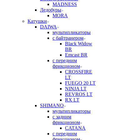
MADNESS
Ледобуры
MORA
Катушки
DAIWA
мультипликаторы
с байтранером
Black Widow
BR
Emcast BR
с передним
фрикционом
CROSSFIRE
LT
FUEGO 20 LT
NINJA LT
REVROS LT
RX LT
SHIMANO
мультипликаторы
с задним
фрикционом
CATANA
с передним
фрикционом