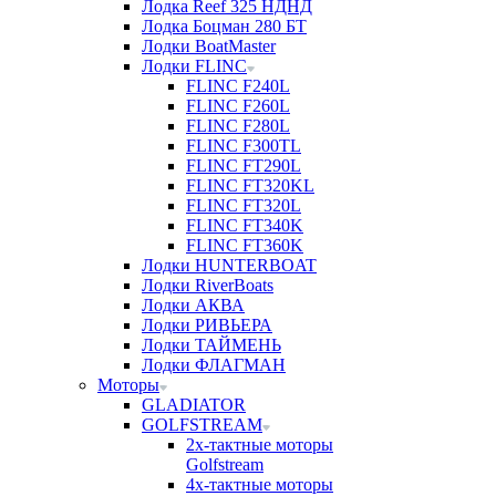
Лодка Reef 325 НДНД
Лодка Боцман 280 БТ
Лодки BoatMaster
Лодки FLINC
FLINC F240L
FLINC F260L
FLINC F280L
FLINC F300TL
FLINC FT290L
FLINC FT320KL
FLINC FT320L
FLINC FT340K
FLINC FT360K
Лодки HUNTERBOAT
Лодки RiverBoats
Лодки АКВА
Лодки РИВЬЕРА
Лодки ТАЙМЕНЬ
Лодки ФЛАГМАН
Моторы
GLADIATOR
GOLFSTREAM
2х-тактные моторы
Golfstream
4х-тактные моторы