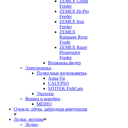
ZEMEX Grand
Feeder
ZEMEX Hi-Pro
Feeder
ZEMEX Iron
Feeder
ZEMEX
Rampage River
Feede
ZEMEX Razer
Progressive
Feeder
Волжанка фидер
Электроника
Подводные видеокамеры
Aqua-Vu
CALYPSO
SITITEK FishCam
Эхолоты
Ящики и коробки
MEIHO
Одежда, обувь, забродная аммуниция
Лодки, моторы
Лодки