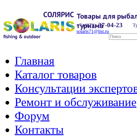
Товары для рыбал
туризма
37-04-23
+7 (4872)
Ту
solaris71@list.ru
Главная
Каталог товаров
Консультации эксперто
Ремонт и обслуживание
Форум
Контакты