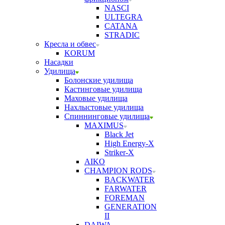
NASCI
ULTEGRA
CATANA
STRADIC
Кресла и обвес
KORUM
Насадки
Удилища
Болонские удилища
Кастинговые удилища
Маховые удилища
Нахлыстовые удилища
Спиннинговые удилища
MAXIMUS
Black Jet
High Energy-X
Striker-X
AIKO
CHAMPION RODS
BACKWATER
FARWATER
FOREMAN
GENERATION
II
DAIWA