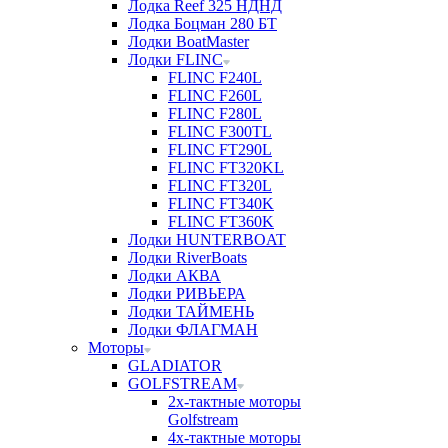
Лодка Reef 325 НДНД
Лодка Боцман 280 БТ
Лодки BoatMaster
Лодки FLINC
FLINC F240L
FLINC F260L
FLINC F280L
FLINC F300TL
FLINC FT290L
FLINC FT320KL
FLINC FT320L
FLINC FT340K
FLINC FT360K
Лодки HUNTERBOAT
Лодки RiverBoats
Лодки АКВА
Лодки РИВЬЕРА
Лодки ТАЙМЕНЬ
Лодки ФЛАГМАН
Моторы
GLADIATOR
GOLFSTREAM
2х-тактные моторы
Golfstream
4х-тактные моторы