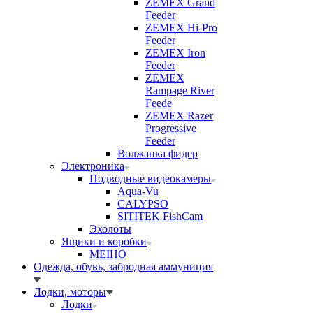
ZEMEX Grand
Feeder
ZEMEX Hi-Pro
Feeder
ZEMEX Iron
Feeder
ZEMEX
Rampage River
Feede
ZEMEX Razer
Progressive
Feeder
Волжанка фидер
Электроника
Подводные видеокамеры
Aqua-Vu
CALYPSO
SITITEK FishCam
Эхолоты
Ящики и коробки
MEIHO
Одежда, обувь, забродная аммуниция
Лодки, моторы
Лодки