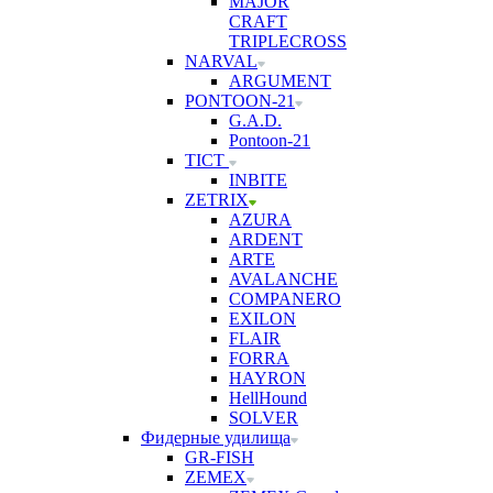
MAJOR
CRAFT
TRIPLECROSS
NARVAL
ARGUMENT
PONTOON-21
G.A.D.
Pontoon-21
TICT
INBITE
ZETRIX
AZURA
ARDENT
ARTE
AVALANCHE
COMPANERO
EXILON
FLAIR
FORRA
HAYRON
HellHound
SOLVER
Фидерные удилища
GR-FISH
ZEMEX