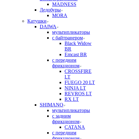
MADNESS
Ледобуры
MORA
Катушки
DAIWA
мультипликаторы
с байтранером
Black Widow
BR
Emcast BR
с передним
фрикционом
CROSSFIRE
LT
FUEGO 20 LT
NINJA LT
REVROS LT
RX LT
SHIMANO
мультипликаторы
с задним
фрикционом
CATANA
с передним
фрикционом