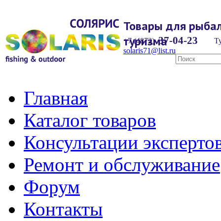
Товары для рыбал
туризма
37-04-23
+7 (4872)
Ту
solaris71@list.ru
Главная
Каталог товаров
Консультации эксперто
Ремонт и обслуживание
Форум
Контакты