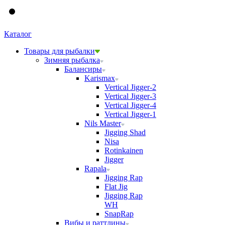
Каталог
Товары для рыбалки
Зимняя рыбалка
Балансиры
Karismax
Vertical Jigger-2
Vertical Jigger-3
Vertical Jigger-4
Vertical Jigger-1
Nils Master
Jigging Shad
Nisa
Rotinkainen
Jigger
Rapala
Jigging Rap
Flat Jig
Jigging Rap
WH
SnapRap
Вибы и раттлины