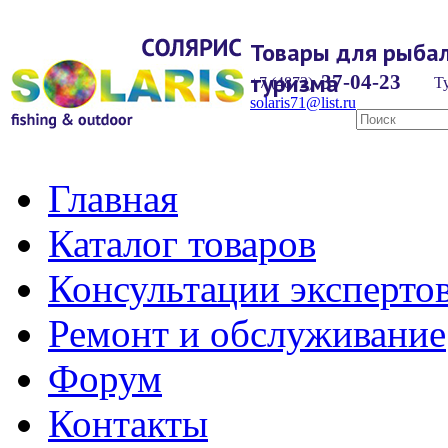
Товары для рыбал
туризма
37-04-23
+7 (4872)
Ту
solaris71@list.ru
Главная
Каталог товаров
Консультации эксперто
Ремонт и обслуживание
Форум
Контакты