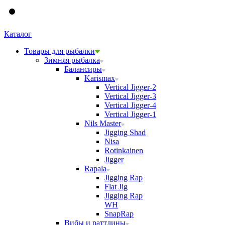
Каталог
Товары для рыбалки
Зимняя рыбалка
Балансиры
Karismax
Vertical Jigger-2
Vertical Jigger-3
Vertical Jigger-4
Vertical Jigger-1
Nils Master
Jigging Shad
Nisa
Rotinkainen
Jigger
Rapala
Jigging Rap
Flat Jig
Jigging Rap
WH
SnapRap
Вибы и раттлины