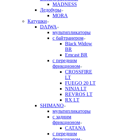
MADNESS
Ледобуры
MORA
Катушки
DAIWA
мультипликаторы
с байтранером
Black Widow
BR
Emcast BR
с передним
фрикционом
CROSSFIRE
LT
FUEGO 20 LT
NINJA LT
REVROS LT
RX LT
SHIMANO
мультипликаторы
с задним
фрикционом
CATANA
с передним
фрикционом