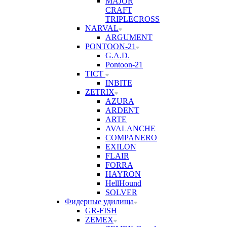
MAJOR
CRAFT
TRIPLECROSS
NARVAL
ARGUMENT
PONTOON-21
G.A.D.
Pontoon-21
TICT
INBITE
ZETRIX
AZURA
ARDENT
ARTE
AVALANCHE
COMPANERO
EXILON
FLAIR
FORRA
HAYRON
HellHound
SOLVER
Фидерные удилища
GR-FISH
ZEMEX