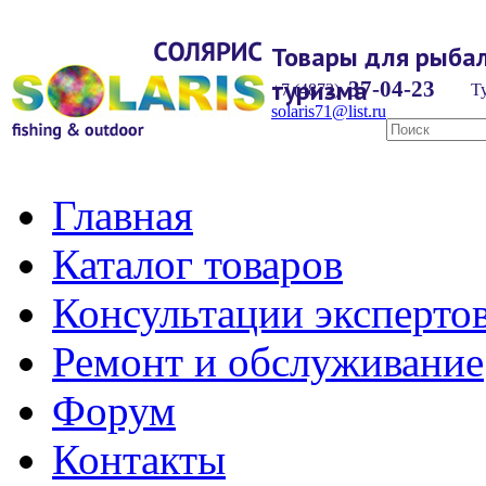
Товары для рыбал
туризма
37-04-23
+7 (4872)
Ту
solaris71@list.ru
Главная
Каталог товаров
Консультации эксперто
Ремонт и обслуживание
Форум
Контакты