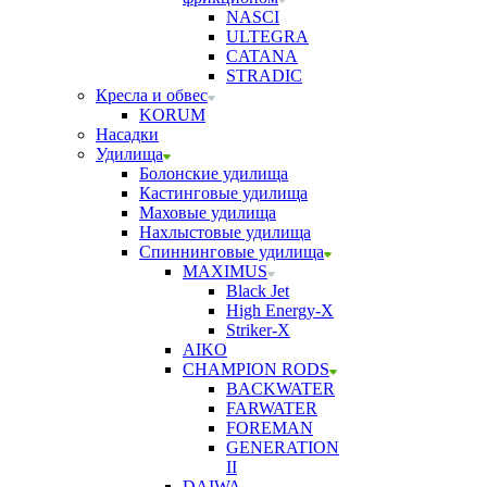
NASCI
ULTEGRA
CATANA
STRADIC
Кресла и обвес
KORUM
Насадки
Удилища
Болонские удилища
Кастинговые удилища
Маховые удилища
Нахлыстовые удилища
Спиннинговые удилища
MAXIMUS
Black Jet
High Energy-X
Striker-X
AIKO
CHAMPION RODS
BACKWATER
FARWATER
FOREMAN
GENERATION
II
DAIWA