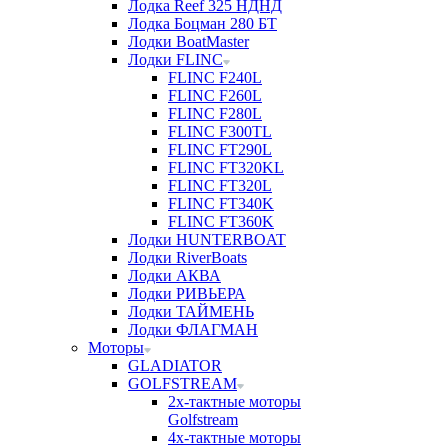
Лодка Reef 325 НДНД
Лодка Боцман 280 БТ
Лодки BoatMaster
Лодки FLINC
FLINC F240L
FLINC F260L
FLINC F280L
FLINC F300TL
FLINC FT290L
FLINC FT320KL
FLINC FT320L
FLINC FT340K
FLINC FT360K
Лодки HUNTERBOAT
Лодки RiverBoats
Лодки АКВА
Лодки РИВЬЕРА
Лодки ТАЙМЕНЬ
Лодки ФЛАГМАН
Моторы
GLADIATOR
GOLFSTREAM
2х-тактные моторы
Golfstream
4х-тактные моторы