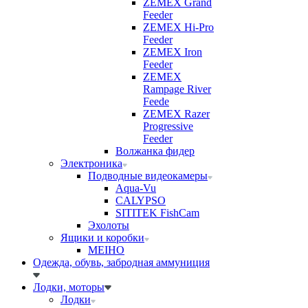
ZEMEX Grand
Feeder
ZEMEX Hi-Pro
Feeder
ZEMEX Iron
Feeder
ZEMEX
Rampage River
Feede
ZEMEX Razer
Progressive
Feeder
Волжанка фидер
Электроника
Подводные видеокамеры
Aqua-Vu
CALYPSO
SITITEK FishCam
Эхолоты
Ящики и коробки
MEIHO
Одежда, обувь, забродная аммуниция
Лодки, моторы
Лодки