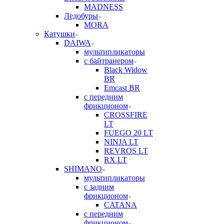
MADNESS
Ледобуры
MORA
Катушки
DAIWA
мультипликаторы
с байтранером
Black Widow
BR
Emcast BR
с передним
фрикционом
CROSSFIRE
LT
FUEGO 20 LT
NINJA LT
REVROS LT
RX LT
SHIMANO
мультипликаторы
с задним
фрикционом
CATANA
с передним
фрикционом