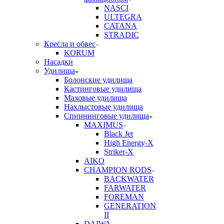
NASCI
ULTEGRA
CATANA
STRADIC
Кресла и обвес
KORUM
Насадки
Удилища
Болонские удилища
Кастинговые удилища
Маховые удилища
Нахлыстовые удилища
Спиннинговые удилища
MAXIMUS
Black Jet
High Energy-X
Striker-X
AIKO
CHAMPION RODS
BACKWATER
FARWATER
FOREMAN
GENERATION
II
DAIWA