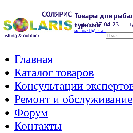
Товары для рыбал
туризма
37-04-23
+7 (4872)
Ту
solaris71@list.ru
Главная
Каталог товаров
Консультации эксперто
Ремонт и обслуживание
Форум
Контакты