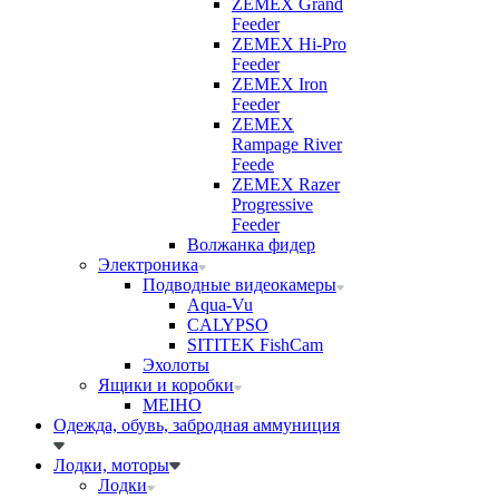
ZEMEX Grand
Feeder
ZEMEX Hi-Pro
Feeder
ZEMEX Iron
Feeder
ZEMEX
Rampage River
Feede
ZEMEX Razer
Progressive
Feeder
Волжанка фидер
Электроника
Подводные видеокамеры
Aqua-Vu
CALYPSO
SITITEK FishCam
Эхолоты
Ящики и коробки
MEIHO
Одежда, обувь, забродная аммуниция
Лодки, моторы
Лодки