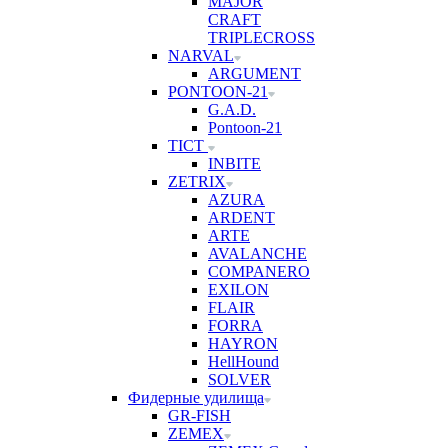
MAJOR
CRAFT
TRIPLECROSS
NARVAL
ARGUMENT
PONTOON-21
G.A.D.
Pontoon-21
TICT
INBITE
ZETRIX
AZURA
ARDENT
ARTE
AVALANCHE
COMPANERO
EXILON
FLAIR
FORRA
HAYRON
HellHound
SOLVER
Фидерные удилища
GR-FISH
ZEMEX