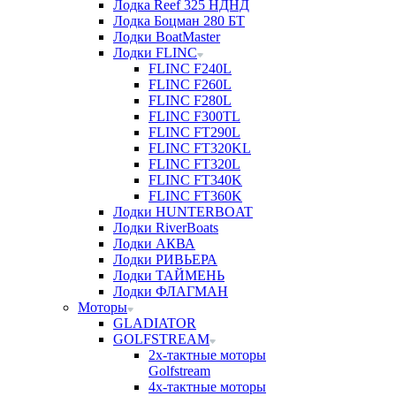
Лодка Reef 325 НДНД
Лодка Боцман 280 БТ
Лодки BoatMaster
Лодки FLINC
FLINC F240L
FLINC F260L
FLINC F280L
FLINC F300TL
FLINC FT290L
FLINC FT320KL
FLINC FT320L
FLINC FT340K
FLINC FT360K
Лодки HUNTERBOAT
Лодки RiverBoats
Лодки АКВА
Лодки РИВЬЕРА
Лодки ТАЙМЕНЬ
Лодки ФЛАГМАН
Моторы
GLADIATOR
GOLFSTREAM
2х-тактные моторы
Golfstream
4х-тактные моторы