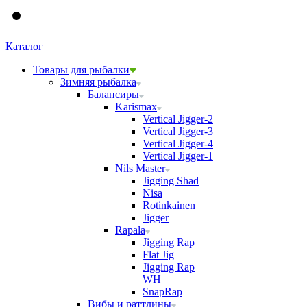
Каталог
Товары для рыбалки
Зимняя рыбалка
Балансиры
Karismax
Vertical Jigger-2
Vertical Jigger-3
Vertical Jigger-4
Vertical Jigger-1
Nils Master
Jigging Shad
Nisa
Rotinkainen
Jigger
Rapala
Jigging Rap
Flat Jig
Jigging Rap
WH
SnapRap
Вибы и раттлины