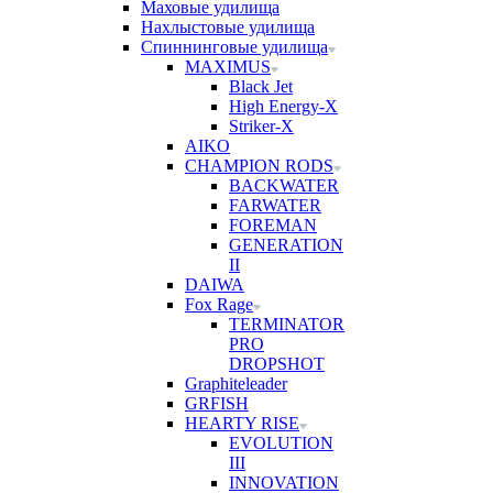
Маховые удилища
Нахлыстовые удилища
Спиннинговые удилища
MAXIMUS
Black Jet
High Energy-X
Striker-X
AIKO
CHAMPION RODS
BACKWATER
FARWATER
FOREMAN
GENERATION
II
DAIWA
Fox Rage
TERMINATOR
PRO
DROPSHOT
Graphiteleader
GRFISH
HEARTY RISE
EVOLUTION
III
INNOVATION