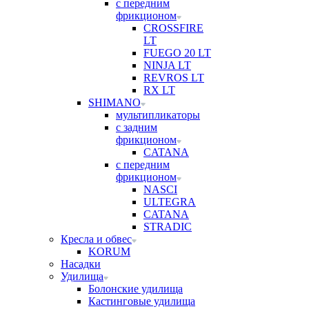
с передним
фрикционом
CROSSFIRE
LT
FUEGO 20 LT
NINJA LT
REVROS LT
RX LT
SHIMANO
мультипликаторы
с задним
фрикционом
CATANA
с передним
фрикционом
NASCI
ULTEGRA
CATANA
STRADIC
Кресла и обвес
KORUM
Насадки
Удилища
Болонские удилища
Кастинговые удилища