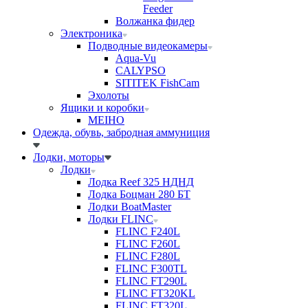
Feeder
Волжанка фидер
Электроника
Подводные видеокамеры
Aqua-Vu
CALYPSO
SITITEK FishCam
Эхолоты
Ящики и коробки
MEIHO
Одежда, обувь, забродная аммуниция
Лодки, моторы
Лодки
Лодка Reef 325 НДНД
Лодка Боцман 280 БТ
Лодки BoatMaster
Лодки FLINC
FLINC F240L
FLINC F260L
FLINC F280L
FLINC F300TL
FLINC FT290L
FLINC FT320KL
FLINC FT320L