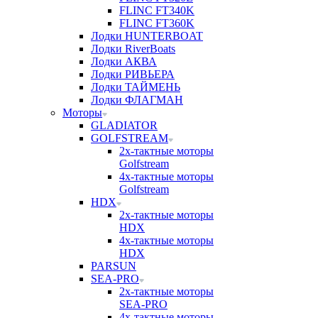
FLINC FT340K
FLINC FT360K
Лодки HUNTERBOAT
Лодки RiverBoats
Лодки АКВА
Лодки РИВЬЕРА
Лодки ТАЙМЕНЬ
Лодки ФЛАГМАН
Моторы
GLADIATOR
GOLFSTREAM
2х-тактные моторы
Golfstream
4х-тактные моторы
Golfstream
HDX
2х-тактные моторы
HDX
4х-тактные моторы
HDX
PARSUN
SEA-PRO
2х-тактные моторы
SEA-PRO
4х-тактные моторы