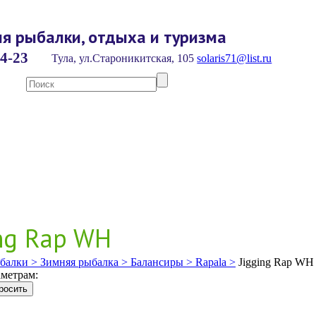
я рыбалки, отдыха и туризма
4-23
Тула, ул.Староникитская, 105
solaris71@list.ru
ing Rap WH
балки >
Зимняя рыбалка >
Балансиры >
Rapala >
Jigging Rap WH
метрам: