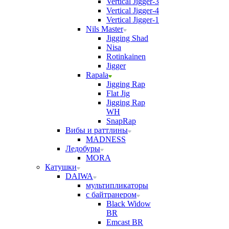
Vertical Jigger-3
Vertical Jigger-4
Vertical Jigger-1
Nils Master
Jigging Shad
Nisa
Rotinkainen
Jigger
Rapala
Jigging Rap
Flat Jig
Jigging Rap
WH
SnapRap
Вибы и раттлины
MADNESS
Ледобуры
MORA
Катушки
DAIWA
мультипликаторы
с байтранером
Black Widow
BR
Emcast BR