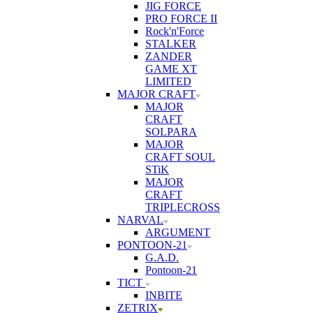
JIG FORCE
PRO FORCE II
Rock'n'Force
STALKER
ZANDER
GAME XT
LIMITED
MAJOR CRAFT
MAJOR
CRAFT
SOLPARA
MAJOR
CRAFT SOUL
STiK
MAJOR
CRAFT
TRIPLECROSS
NARVAL
ARGUMENT
PONTOON-21
G.A.D.
Pontoon-21
TICT
INBITE
ZETRIX