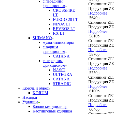
с передним
Спиннинг ZE
фрикционом
Продукция Z
CROSSFIRE
Подробнее
LT
5640р.
FUEGO 20 LT
Спиннинг ZE
NINJA LT
Продукция Z
REVROS LT
Подробнее
RX LT
5810р.
SHIMANO
Спиннинг ZE
мультипликаторы
Продукция Z
с задним
Подробнее
фрикционом
5870р.
CATANA
Спиннинг ZE
с передним
Продукция Z
фрикционом
Подробнее
NASCI
5750р.
ULTEGRA
Спиннинг ZE
CATANA
Продукция Z
STRADIC
Подробнее
Кресла и обвес
6100р.
KORUM
Спиннинг ZE
Насадки
Продукция Z
Удилища
Подробнее
Болонские удилища
6040р.
Кастинговые удилища
Спиннинг ZE