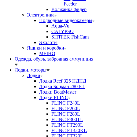
Feeder
Волжанка фидер
Электроника
Подводные видеокамеры
Aqua-Vu
CALYPSO
SITITEK FishCam
Эхолоты
Ящики и коробки
MEIHO
Одежда, обувь, забродная аммуниция
Лодки, моторы
Лодки
Лодка Reef 325 НДНД
Лодка Боцман 280 БТ
Лодки BoatMaster
Лодки FLINC
FLINC F240L
FLINC F260L
FLINC F280L
FLINC F300TL
FLINC FT290L
FLINC FT320KL
FLINC FT320L