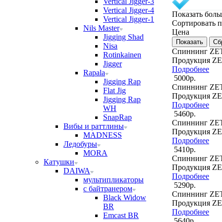
Vertical Jigger-3
Vertical Jigger-4
Показать бол
Vertical Jigger-1
Cортировать 
Nils Master
Цена
Jigging Shad
Nisa
Спиннинг ZE
Rotinkainen
Продукция Z
Jigger
Подробнее
Rapala
5000р.
Jigging Rap
Спиннинг ZE
Flat Jig
Продукция Z
Jigging Rap
Подробнее
WH
5460р.
SnapRap
Спиннинг ZE
Вибы и раттлины
Продукция Z
MADNESS
Подробнее
Ледобуры
5410р.
MORA
Спиннинг ZE
Катушки
Продукция Z
DAIWA
Подробнее
мультипликаторы
5290р.
с байтранером
Спиннинг ZE
Black Widow
Продукция Z
BR
Подробнее
Emcast BR
5640р.