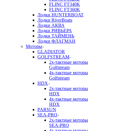
FLINC FT340K
FLINC FT360K
Лодки HUNTERBOAT
Лодки RiverBoats
Лодки АКВА
Лодки РИВЬЕРА
Лодки ТАЙМЕНЬ
Лодки ФЛАГМАН
Моторы
GLADIATOR
GOLFSTREAM
2х-тактные моторы
Golfstream
4х-тактные моторы
Golfstream
HDX
2х-тактные моторы
HDX
4х-тактные моторы
HDX
PARSUN
SEA-PRO
2х-тактные моторы
SEA-PRO
4х-тактные моторы