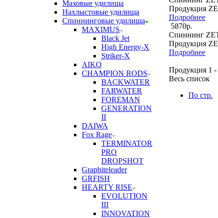
Маховые удилища
Продукция Z
Нахлыстовые удилища
Подробнее
Спиннинговые удилища
5870р.
MAXIMUS
Спиннинг ZE
Black Jet
Продукция Z
High Energy-X
Подробнее
Striker-X
AIKO
Продукция 1 - 
CHAMPION RODS
Весь список
BACKWATER
FARWATER
По стр.
FOREMAN
GENERATION
II
DAIWA
Fox Rage
TERMINATOR
PRO
DROPSHOT
Graphiteleader
GRFISH
HEARTY RISE
EVOLUTION
III
INNOVATION