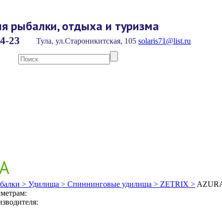
я рыбалки, отдыха и туризма
4-23
Тула, ул.Староникитская, 105
solaris71@list.ru
A
балки >
Удилища >
Спиннинговые удилища >
ZETRIX >
AZUR
метрам:
зводителя: