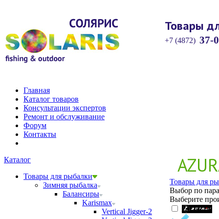
Товары дл
37-0
+7 (4872)
Главная
Каталог товаров
Консультации экспертов
Ремонт и обслуживание
Форум
Контакты
AZUR
Каталог
Товары для рыбалки
Товары для ры
Зимняя рыбалка
Выбор по пара
Балансиры
Выберите прои
Karismax
ZETRIX
Vertical Jigger-2