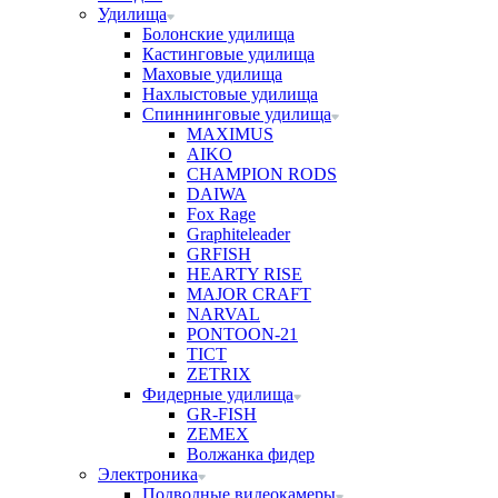
Удилища
Болонские удилища
Кастинговые удилища
Маховые удилища
Нахлыстовые удилища
Спиннинговые удилища
MAXIMUS
AIKO
CHAMPION RODS
DAIWA
Fox Rage
Graphiteleader
GRFISH
HEARTY RISE
MAJOR CRAFT
NARVAL
PONTOON-21
TICT
ZETRIX
Фидерные удилища
GR-FISH
ZEMEX
Волжанка фидер
Электроника
Подводные видеокамеры