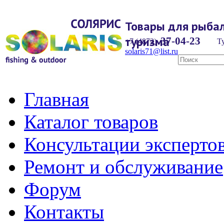
Товары для рыбал
туризма
37-04-23
+7 (4872)
Ту
solaris71@list.ru
Главная
Каталог товаров
Консультации эксперто
Ремонт и обслуживание
Форум
Контакты