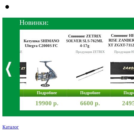
Новинки:
 HEARTY
Спиннинг H
Спиннинг ZETRIX
DER GAME
RISE ZANDE
Катушка SHIMANO
SOLVER SLS-762ML
32ML 252
XT ZGXT-711
Ultegra C2000S FC
4-17g
8g
14-60g
я HEARTY RISE
Продукция ZETRIX
Продукция 
робнее
Подробнее
Подробнее
Подр
570 р.
19900 р.
6600 р.
2495
Каталог