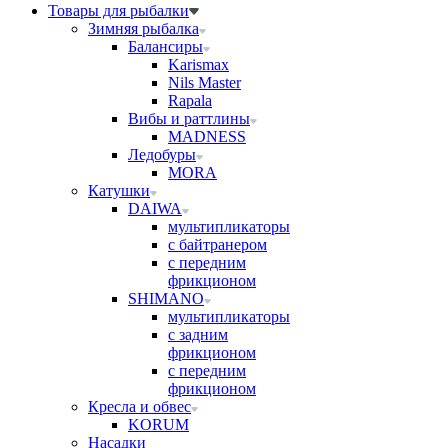
Товары для рыбалки
Зимняя рыбалка
Балансиры
Karismax
Nils Master
Rapala
Вибы и раттлины
MADNESS
Ледобуры
MORA
Катушки
DAIWA
мультипликаторы
с байтранером
с передним
фрикционом
SHIMANO
мультипликаторы
с задним
фрикционом
с передним
фрикционом
Кресла и обвес
KORUM
Насадки