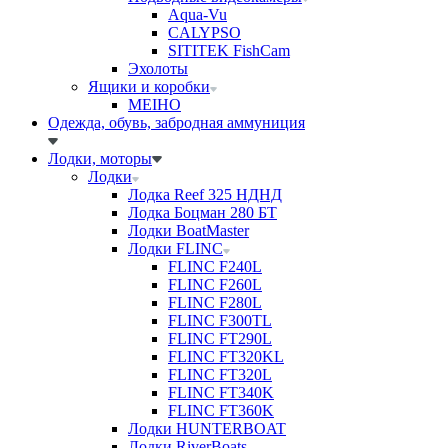
Aqua-Vu
CALYPSO
SITITEK FishCam
Эхолоты
Ящики и коробки
MEIHO
Одежда, обувь, забродная аммуниция
Лодки, моторы
Лодки
Лодка Reef 325 НДНД
Лодка Боцман 280 БТ
Лодки BoatMaster
Лодки FLINC
FLINC F240L
FLINC F260L
FLINC F280L
FLINC F300TL
FLINC FT290L
FLINC FT320KL
FLINC FT320L
FLINC FT340K
FLINC FT360K
Лодки HUNTERBOAT
Лодки RiverBoats