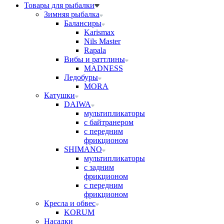
Товары для рыбалки
Зимняя рыбалка
Балансиры
Karismax
Nils Master
Rapala
Вибы и раттлины
MADNESS
Ледобуры
MORA
Катушки
DAIWA
мультипликаторы
с байтранером
с передним
фрикционом
SHIMANO
мультипликаторы
с задним
фрикционом
с передним
фрикционом
Кресла и обвес
KORUM
Насадки