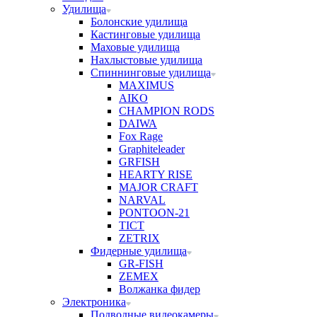
Удилища
Болонские удилища
Кастинговые удилища
Маховые удилища
Нахлыстовые удилища
Спиннинговые удилища
MAXIMUS
AIKO
CHAMPION RODS
DAIWA
Fox Rage
Graphiteleader
GRFISH
HEARTY RISE
MAJOR CRAFT
NARVAL
PONTOON-21
TICT
ZETRIX
Фидерные удилища
GR-FISH
ZEMEX
Волжанка фидер
Электроника
Подводные видеокамеры