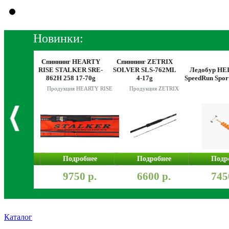
Новинки:
SHIMANO
Спиннинг HEARTY
Спиннинг ZETRIX
DIC SW
RISE STALKER SRE-
SOLVER SLS-762ML
Ледобур HE
0PG
862H 258 17-70g
4-17g
SpeedRun Spor
Продукция HEARTY RISE
Продукция ZETRIX
робнее
Подробнее
Подробнее
Подр
900 р.
9750 р.
6600 р.
745
Каталог