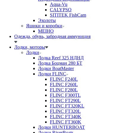
Aqua-Vu
CALYPSO
SITITEK FishCam
Эхолоты
Ящики и коробки
MEIHO
Одежда, обувь, забродная аммуниция
Лодки, моторы
Лодки
Лодка Reef 325 НДНД
Лодка Боцман 280 БТ
Лодки BoatMaster
Лодки FLINC
FLINC F240L
FLINC F260L
FLINC F280L
FLINC F300TL
FLINC FT290L
FLINC FT320KL
FLINC FT320L
FLINC FT340K
FLINC FT360K
Лодки HUNTERBOAT
Лодки RiverBoats