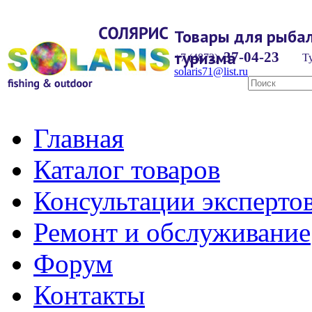
Товары для рыбал
туризма
37-04-23
+7 (4872)
Ту
solaris71@list.ru
Главная
Каталог товаров
Консультации эксперто
Ремонт и обслуживание
Форум
Контакты