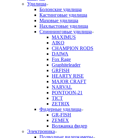
Удилища
Болонские удилища
Кастинговые удилища
Маховые удилища
Нахлыстовые удилища
Спиннинговые удилища
MAXIMUS
AIKO
CHAMPION RODS
DAIWA
Fox Rage
Graphiteleader
GRFISH
HEARTY RISE
MAJOR CRAFT
NARVAL
PONTOON-21
TICT
ZETRIX
Фидерные удилища
GR-FISH
ZEMEX
Волжанка фидер
Электроника
Подводные видеокамеры