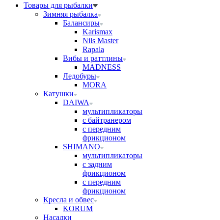
Товары для рыбалки
Зимняя рыбалка
Балансиры
Karismax
Nils Master
Rapala
Вибы и раттлины
MADNESS
Ледобуры
MORA
Катушки
DAIWA
мультипликаторы
с байтранером
с передним
фрикционом
SHIMANO
мультипликаторы
с задним
фрикционом
с передним
фрикционом
Кресла и обвес
KORUM
Насадки