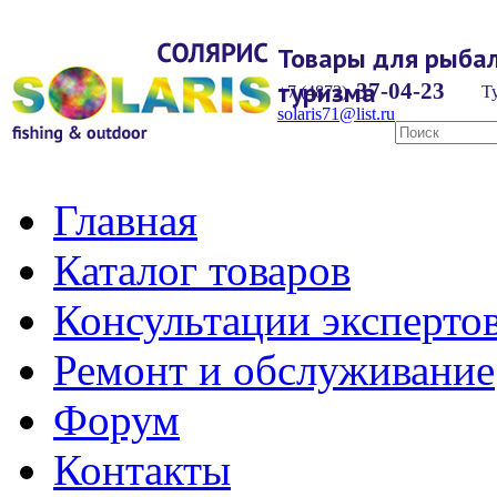
Товары для рыбал
туризма
37-04-23
+7 (4872)
Ту
solaris71@list.ru
Главная
Каталог товаров
Консультации эксперто
Ремонт и обслуживание
Форум
Контакты