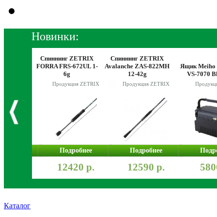
Новинки:
Спиннинг ZETRIX
Спиннинг ZETRIX
MORA Ice
FORRA FRS-672UL 1-
Avalanche ZAS-822MH
Ящик Meiho 
o 130 мм
6g
12-42g
VS-7070 B
кция MORA
Продукция ZETRIX
Продукция ZETRIX
Продукц
робнее
Подробнее
Подробнее
Подр
590 р.
12420 р.
12590 р.
580
Каталог