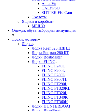
Aqua-Vu
CALYPSO
SITITEK FishCam
Эхолоты
Ящики и коробки
MEIHO
Одежда, обувь, забродная аммуниция
Лодки, моторы
Лодки
Лодка Reef 325 НДНД
Лодка Боцман 280 БТ
Лодки BoatMaster
Лодки FLINC
FLINC F240L
FLINC F260L
FLINC F280L
FLINC F300TL
FLINC FT290L
FLINC FT320KL
FLINC FT320L
FLINC FT340K
FLINC FT360K
Лодки HUNTERBOAT
Лодки RiverBoats