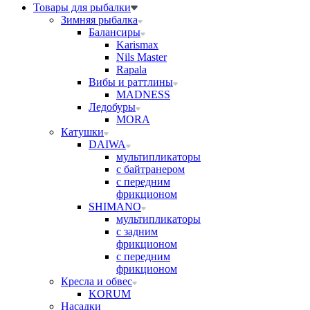
Товары для рыбалки
Зимняя рыбалка
Балансиры
Karismax
Nils Master
Rapala
Вибы и раттлины
MADNESS
Ледобуры
MORA
Катушки
DAIWA
мультипликаторы
с байтранером
с передним
фрикционом
SHIMANO
мультипликаторы
с задним
фрикционом
с передним
фрикционом
Кресла и обвес
KORUM
Насадки