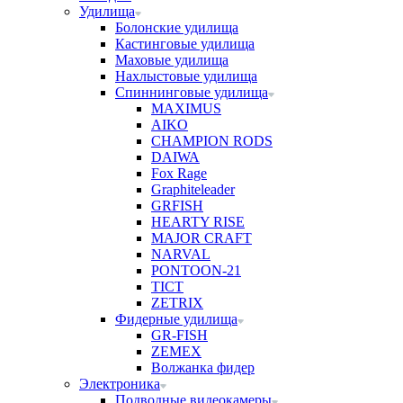
Удилища
Болонские удилища
Кастинговые удилища
Маховые удилища
Нахлыстовые удилища
Спиннинговые удилища
MAXIMUS
AIKO
CHAMPION RODS
DAIWA
Fox Rage
Graphiteleader
GRFISH
HEARTY RISE
MAJOR CRAFT
NARVAL
PONTOON-21
TICT
ZETRIX
Фидерные удилища
GR-FISH
ZEMEX
Волжанка фидер
Электроника
Подводные видеокамеры