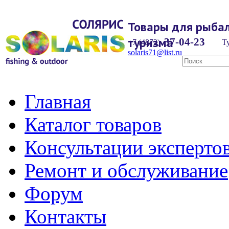
Товары для рыбал
туризма
37-04-23
+7 (4872)
Ту
solaris71@list.ru
Главная
Каталог товаров
Консультации эксперто
Ремонт и обслуживание
Форум
Контакты