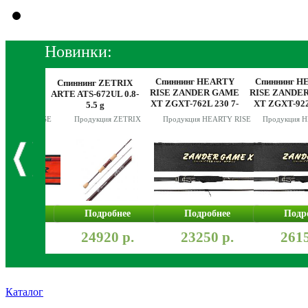
Новинки:
Спиннинг HEARTY
Спиннинг H
 HEARTY
Спиннинг ZETRIX
RISE ZANDER GAME
RISE ZANDE
KER SRE-
ARTE ATS-672UL 0.8-
XT ZGXT-762L 230 7-
XT ZGXT-92
 17-70g
5.5 g
30g
10-42g
я HEARTY RISE
Продукция ZETRIX
Продукция HEARTY RISE
Продукция 
робнее
Подробнее
Подробнее
Подр
50 р.
24920 р.
23250 р.
2615
Каталог