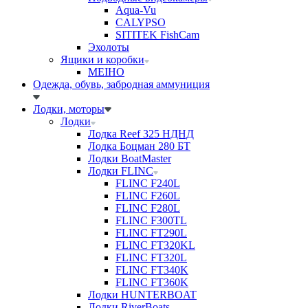
Aqua-Vu
CALYPSO
SITITEK FishCam
Эхолоты
Ящики и коробки
MEIHO
Одежда, обувь, забродная аммуниция
Лодки, моторы
Лодки
Лодка Reef 325 НДНД
Лодка Боцман 280 БТ
Лодки BoatMaster
Лодки FLINC
FLINC F240L
FLINC F260L
FLINC F280L
FLINC F300TL
FLINC FT290L
FLINC FT320KL
FLINC FT320L
FLINC FT340K
FLINC FT360K
Лодки HUNTERBOAT
Лодки RiverBoats