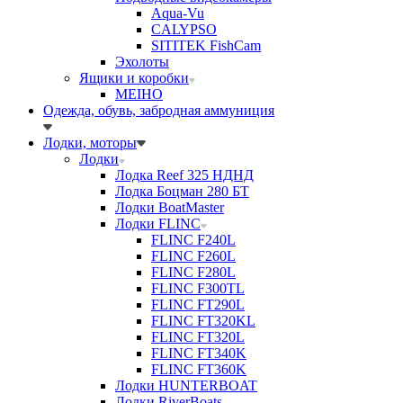
Aqua-Vu
CALYPSO
SITITEK FishCam
Эхолоты
Ящики и коробки
MEIHO
Одежда, обувь, забродная аммуниция
Лодки, моторы
Лодки
Лодка Reef 325 НДНД
Лодка Боцман 280 БТ
Лодки BoatMaster
Лодки FLINC
FLINC F240L
FLINC F260L
FLINC F280L
FLINC F300TL
FLINC FT290L
FLINC FT320KL
FLINC FT320L
FLINC FT340K
FLINC FT360K
Лодки HUNTERBOAT
Лодки RiverBoats