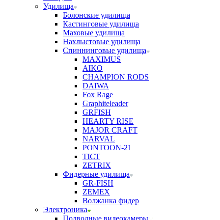
Удилища
Болонские удилища
Кастинговые удилища
Маховые удилища
Нахлыстовые удилища
Спиннинговые удилища
MAXIMUS
AIKO
CHAMPION RODS
DAIWA
Fox Rage
Graphiteleader
GRFISH
HEARTY RISE
MAJOR CRAFT
NARVAL
PONTOON-21
TICT
ZETRIX
Фидерные удилища
GR-FISH
ZEMEX
Волжанка фидер
Электроника
Подводные видеокамеры