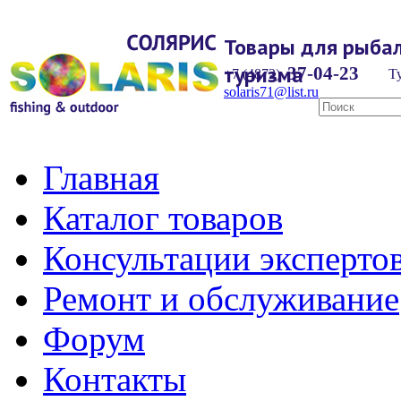
Товары для рыбал
туризма
37-04-23
+7 (4872)
Ту
solaris71@list.ru
Главная
Каталог товаров
Консультации эксперто
Ремонт и обслуживание
Форум
Контакты