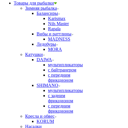
Товары для рыбалки
Зимняя рыбалка
Балансиры
Karismax
Nils Master
Rapala
Вибы и раттлины
MADNESS
Ледобуры
MORA
Катушки
DAIWA
мультипликаторы
с байтранером
с передним
фрикционом
SHIMANO
мультипликаторы
с задним
фрикционом
с передним
фрикционом
Кресла и обвес
KORUM
Насадки