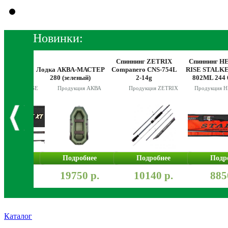
Новинки:
 HEARTY
Спиннинг ZETRIX
Спиннинг H
DER GAME
Лодка АКВА-МАСТЕР
Companero CNS-754L
RISE STALKE
2L 230 7-
280 (зеленый)
2-14g
802ML 244 
g
я HEARTY RISE
Продукция АКВА
Продукция ZETRIX
Продукция 
робнее
Подробнее
Подробнее
Подр
250 р.
19750 р.
10140 р.
885
Каталог