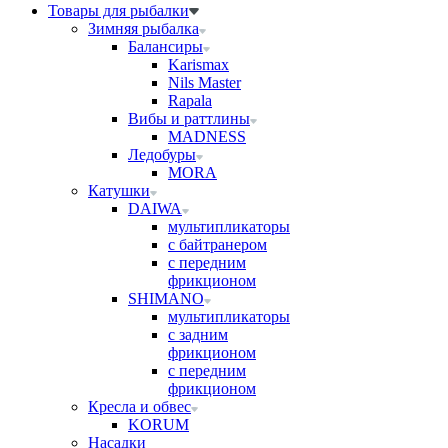
Товары для рыбалки
Зимняя рыбалка
Балансиры
Karismax
Nils Master
Rapala
Вибы и раттлины
MADNESS
Ледобуры
MORA
Катушки
DAIWA
мультипликаторы
с байтранером
с передним
фрикционом
SHIMANO
мультипликаторы
с задним
фрикционом
с передним
фрикционом
Кресла и обвес
KORUM
Насадки