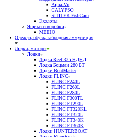
Aqua-Vu
CALYPSO
SITITEK FishCam
Эхолоты
Ящики и коробки
MEIHO
Одежда, обувь, забродная аммуниция
Лодки, моторы
Лодки
Лодка Reef 325 НДНД
Лодка Боцман 280 БТ
Лодки BoatMaster
Лодки FLINC
FLINC F240L
FLINC F260L
FLINC F280L
FLINC F300TL
FLINC FT290L
FLINC FT320KL
FLINC FT320L
FLINC FT340K
FLINC FT360K
Лодки HUNTERBOAT
Лодки RiverBoats