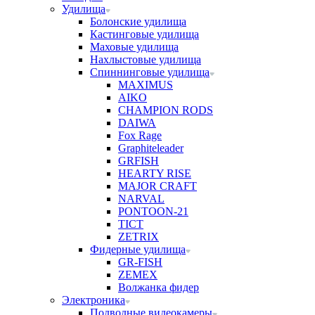
Удилища
Болонские удилища
Кастинговые удилища
Маховые удилища
Нахлыстовые удилища
Спиннинговые удилища
MAXIMUS
AIKO
CHAMPION RODS
DAIWA
Fox Rage
Graphiteleader
GRFISH
HEARTY RISE
MAJOR CRAFT
NARVAL
PONTOON-21
TICT
ZETRIX
Фидерные удилища
GR-FISH
ZEMEX
Волжанка фидер
Электроника
Подводные видеокамеры