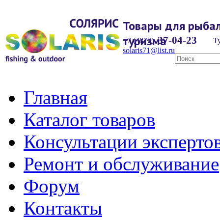
Товары для рыбал
туризма
37-04-23
+7 (4872)
Ту
solaris71@list.ru
Главная
Каталог товаров
Консультации эксперто
Ремонт и обслуживание
Форум
Контакты