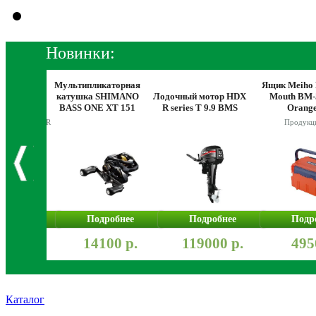
Новинки:
й мотор
Мультипликаторная
Ящик Meiho 
R G 9.9
катушка SHIMANO
Лодочный мотор HDX
Mouth BM-
S
BASS ONE XT 151
R series T 9.9 BMS
Orang
ия GLADIATOR
Продукц
робнее
Подробнее
Подробнее
Подр
000 р.
14100 р.
119000 р.
495
Каталог