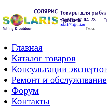
Товары для рыбал
туризма
37-04-23
+7 (4872)
Ту
solaris71@list.ru
Главная
Каталог товаров
Консультации эксперто
Ремонт и обслуживание
Форум
Контакты