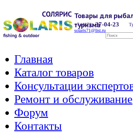
Товары для рыбал
туризма
37-04-23
+7 (4872)
Ту
solaris71@list.ru
Главная
Каталог товаров
Консультации эксперто
Ремонт и обслуживание
Форум
Контакты