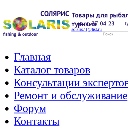
Товары для рыбал
туризма
37-04-23
+7 (4872)
Ту
solaris71@list.ru
Главная
Каталог товаров
Консультации эксперто
Ремонт и обслуживание
Форум
Контакты