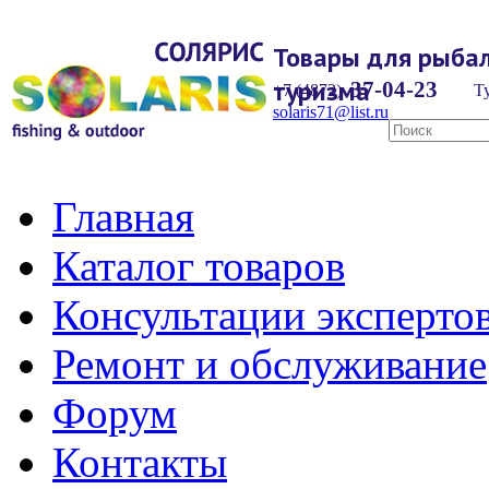
Товары для рыбал
туризма
37-04-23
+7 (4872)
Ту
solaris71@list.ru
Главная
Каталог товаров
Консультации эксперто
Ремонт и обслуживание
Форум
Контакты