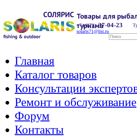
Товары для рыбал
туризма
37-04-23
+7 (4872)
Ту
solaris71@list.ru
Главная
Каталог товаров
Консультации эксперто
Ремонт и обслуживание
Форум
Контакты