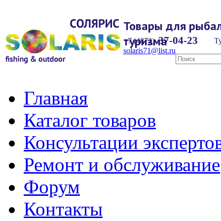
Товары для рыбал
туризма
37-04-23
+7 (4872)
Ту
solaris71@list.ru
Главная
Каталог товаров
Консультации эксперто
Ремонт и обслуживание
Форум
Контакты