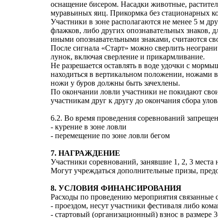
оснащение бисером. Насадки животные, растител
муравьиных яиц. Прикормка без стационарных к
Участники в зоне располагаются не менее 5 м дру
флажков, либо других опознавательных знаков, д
иными опознавательными знаками, считаются с
После сигнала «Старт» можно сверлить неограни
лунок, включая сверление и прикармливание.
Не разрешается оставлять в воде удочки с морм
находиться в вертикальном положении, ножами вн
ножи у буров должны быть зачехлены.
По окончании ловли участники не покидают свои
участникам друг к другу до окончания сбора улов
6.2. Во время проведения соревнований запрещен
- курение в зоне ловли
- перемещение по зоне ловли бегом
7. НАГРАЖДЕНИЕ
Участники соревнований, занявшие 1, 2, 3 места
Могут учреждаться дополнительные призы, пред
8. УСЛОВИЯ ФИНАНСИРОВАНИЯ
Расходы по проведению мероприятия связанные с
- проездом, несут участники фестиваля либо ко
- стартовый (организационный) взнос в размере 3