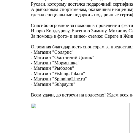
Руслан, которому достался подарочный сертифика
А рыболовам-спортсменам, оказавшим неоцениму
сделал специальные подарки - подарочные серти
Спасибо огромное за помощь в проведении фест
Игорю Кондаурову, Евгению Зимину, Михаилу Са
За помощь в фото- и видео- съемке: Сереге и Жен
Огромная благодарность спонсорам за предостав
- Магазин "Солярис"
- Магазин "Охотничий Домик"
- Магазин "Мормышка"
- Магазин "Рыболов"
- Магазин "Fishing-Tula.ru"
- Магазин "SpinningLine.ru"
- Магазин "Suhpay.ru"
Всем удачи, до встречи на водоемах! Ждем всех 