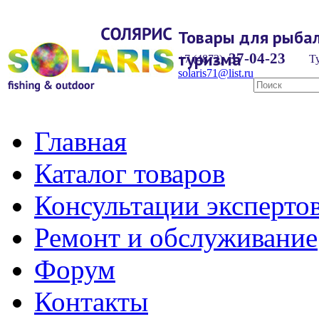
Товары для рыбал
туризма
37-04-23
+7 (4872)
Ту
solaris71@list.ru
Главная
Каталог товаров
Консультации эксперто
Ремонт и обслуживание
Форум
Контакты