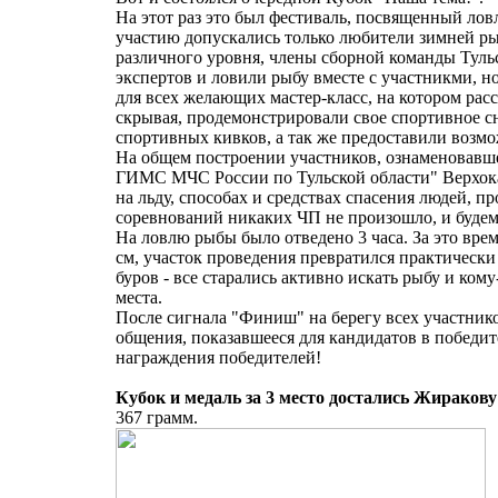
На этот раз это был фестиваль, посвященный ловл
участию допускались только любители зимней р
различного уровня, члены сборной команды Тульс
экспертов и ловили рыбу вместе с участникми, но
для всех желающих мастер-класс, на котором рас
скрывая, продемонстрировали свое спортивное с
спортивных кивков, а так же предоставили возм
На общем построении участников, ознаменовавш
ГИМС МЧС России по Тульской области" Верхока
на льду, способах и средствах спасения людей, п
соревнований никаких ЧП не произошло, и будем н
На ловлю рыбы было отведено 3 часа. За это врем
см, участок проведения превратился практически 
буров - все старались активно искать рыбу и ком
места.
После сигнала "Финиш" на берегу всех участник
общения, показавшееся для кандидатов в победи
награждения победителей!
Кубок и медаль за 3 место достались Жирако
367 грамм.