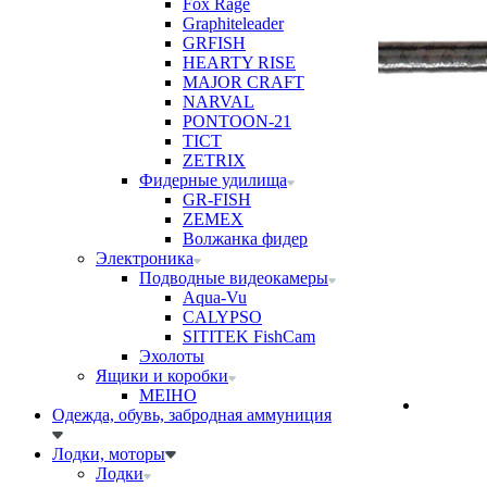
Fox Rage
Graphiteleader
GRFISH
HEARTY RISE
MAJOR CRAFT
NARVAL
PONTOON-21
TICT
ZETRIX
Фидерные удилища
GR-FISH
ZEMEX
Волжанка фидер
Электроника
Подводные видеокамеры
Aqua-Vu
CALYPSO
SITITEK FishCam
Эхолоты
Ящики и коробки
MEIHO
Одежда, обувь, забродная аммуниция
Лодки, моторы
Лодки