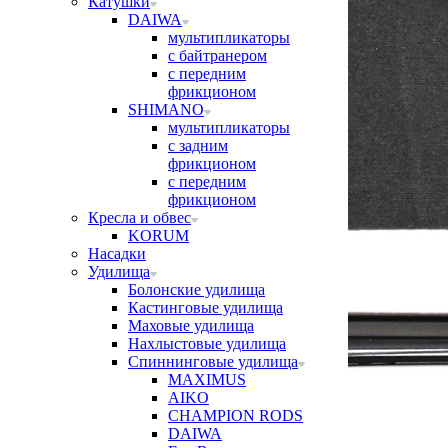
Катушки
DAIWA
мультипликаторы
с байтранером
с передним
фрикционом
SHIMANO
мультипликаторы
с задним
фрикционом
с передним
фрикционом
Кресла и обвес
KORUM
Насадки
Удилища
Болонские удилища
Кастинговые удилища
Маховые удилища
Нахлыстовые удилища
Спиннинговые удилища
MAXIMUS
AIKO
CHAMPION RODS
DAIWA