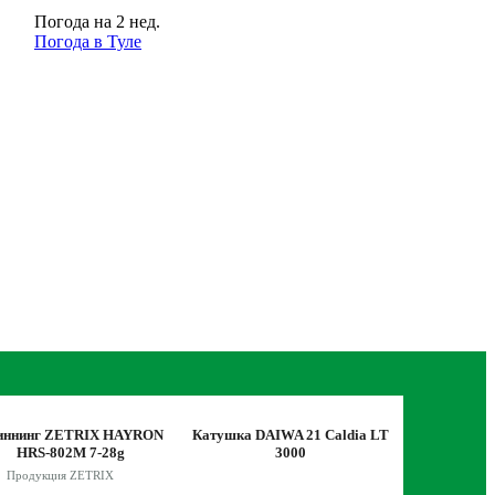
Погода на 2 нед.
Погода в Туле
иннинг ZETRIX HAYRON
Катушка DAIWA 21 Caldia LT
Катушка SH
HRS-802M 7-28g
3000
C
Продукция ZETRIX