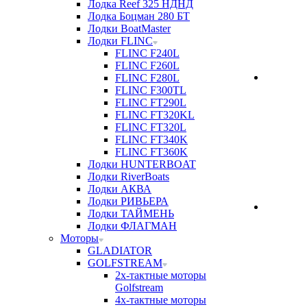
Лодка Reef 325 НДНД
Лодка Боцман 280 БТ
Лодки BoatMaster
Лодки FLINC
FLINC F240L
FLINC F260L
FLINC F280L
FLINC F300TL
FLINC FT290L
FLINC FT320KL
FLINC FT320L
FLINC FT340K
FLINC FT360K
Лодки HUNTERBOAT
Лодки RiverBoats
Лодки АКВА
Лодки РИВЬЕРА
Лодки ТАЙМЕНЬ
Лодки ФЛАГМАН
Моторы
GLADIATOR
GOLFSTREAM
2х-тактные моторы
Golfstream
4х-тактные моторы