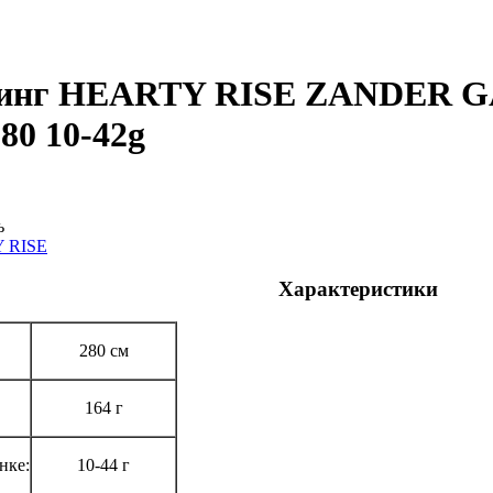
инг HEARTY RISE ZANDER G
80 10-42g
ь
 RISE
Характеристики
280 см
164 г
нке:
10-44 г