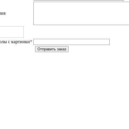
ния
олы с картинки
*