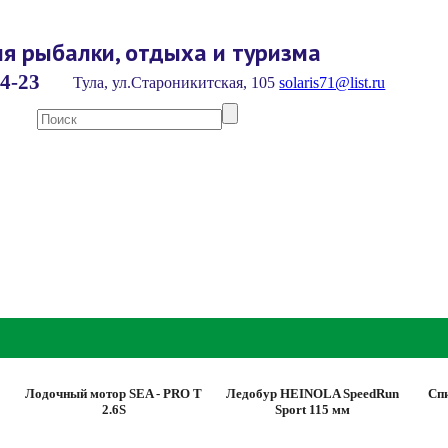
я рыбалки, отдыха и туризма
4-23
Тула, ул.Староникитская, 105
solaris71@list.ru
Лодочный мотор SEA - PRO T
Ледобур HEINOLA SpeedRun
Сп
2.6S
Sport 115 мм