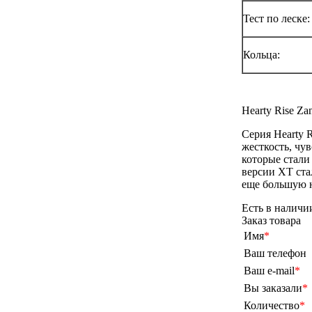
Тест по леске:
Кольца:
Hearty Rise Z
Серия Hearty 
жесткость, чу
которые стали
версии ХT ста
еще большую 
Есть в наличи
Заказ товара
Имя
*
Ваш телефон
Ваш e-mail
*
Вы заказали
*
Количество
*