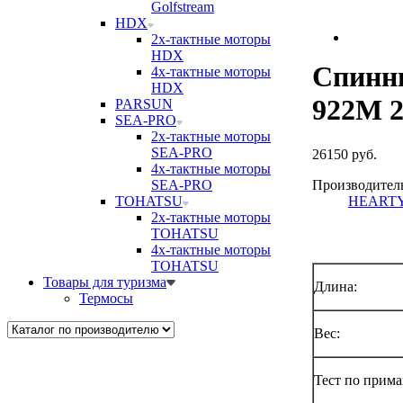
Golfstream
HDX
2х-тактные моторы
HDX
Спинн
4х-тактные моторы
HDX
922M 2
PARSUN
SEA-PRO
2х-тактные моторы
SEA-PRO
26150 руб.
4х-тактные моторы
Производител
SEA-PRO
HEARTY
TOHATSU
2х-тактные моторы
TOHATSU
4х-тактные моторы
TOHATSU
Товары для туризма
Длина:
Термосы
Вес:
Тест по прима