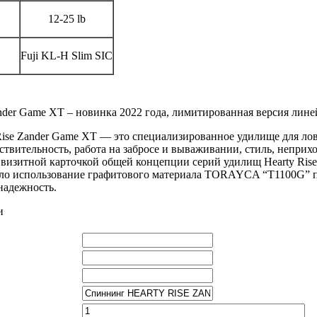
12-25 lb
Fuji KL-H Slim SIC
ander Game XT – новинка 2022 года, лимитированная версия лине
Rise Zander Game XT — это специализированное удилище для лов
вствительность, работа на забросе и вываживании, стиль, неприх
 визитной карточкой общей концепции серий удилищ Hearty Ris
ло использование графитового материала TORAYCA “T1100G” пр
надежность.
и