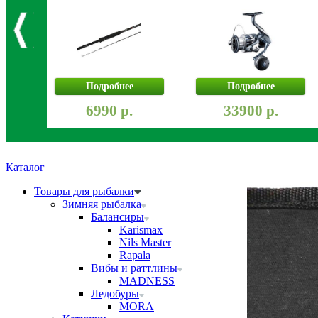
Подробнее
Подробнее
6990 р.
33900 р.
Каталог
Товары для рыбалки
Зимняя рыбалка
Балансиры
Karismax
Nils Master
Rapala
Вибы и раттлины
MADNESS
Ледобуры
MORA