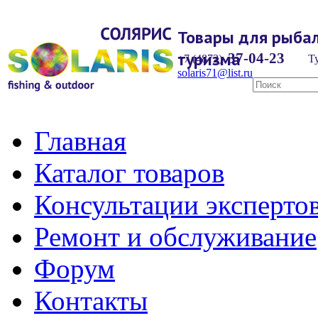
Товары для рыбал
туризма
37-04-23
+7 (4872)
Ту
solaris71@list.ru
Главная
Каталог товаров
Консультации эксперто
Ремонт и обслуживание
Форум
Контакты