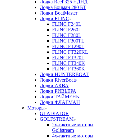
Лодка Reef 325 НДНД
Лодка Боцман 280 БТ
Лодки BoatMaster
Лодки FLINC
FLINC F240L
FLINC F260L
FLINC F280L
FLINC F300TL
FLINC FT290L
FLINC FT320KL
FLINC FT320L
FLINC FT340K
FLINC FT360K
Лодки HUNTERBOAT
Лодки RiverBoats
Лодки АКВА
Лодки РИВЬЕРА
Лодки ТАЙМЕНЬ
Лодки ФЛАГМАН
Моторы
GLADIATOR
GOLFSTREAM
2х-тактные моторы
Golfstream
4х-тактные моторы