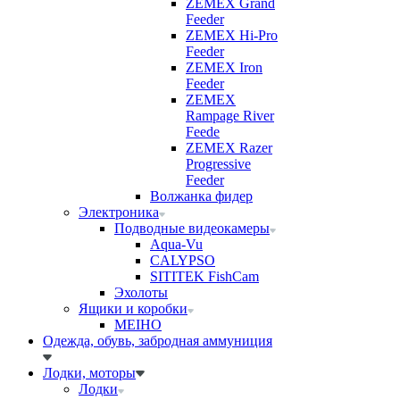
ZEMEX Grand
Feeder
ZEMEX Hi-Pro
Feeder
ZEMEX Iron
Feeder
ZEMEX
Rampage River
Feede
ZEMEX Razer
Progressive
Feeder
Волжанка фидер
Электроника
Подводные видеокамеры
Aqua-Vu
CALYPSO
SITITEK FishCam
Эхолоты
Ящики и коробки
MEIHO
Одежда, обувь, забродная аммуниция
Лодки, моторы
Лодки