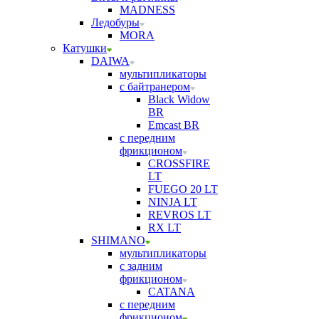
MADNESS
Ледобуры
MORA
Катушки
DAIWA
мультипликаторы
с байтранером
Black Widow
BR
Emcast BR
с передним
фрикционом
CROSSFIRE
LT
FUEGO 20 LT
NINJA LT
REVROS LT
RX LT
SHIMANO
мультипликаторы
с задним
фрикционом
CATANA
с передним
фрикционом