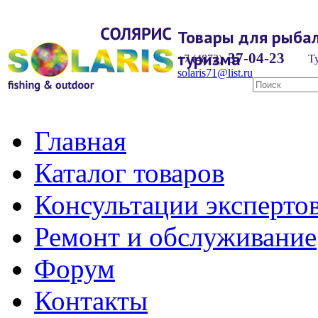
Товары для рыбал
туризма
37-04-23
+7 (4872)
Ту
solaris71@list.ru
Главная
Каталог товаров
Консультации эксперто
Ремонт и обслуживание
Форум
Контакты