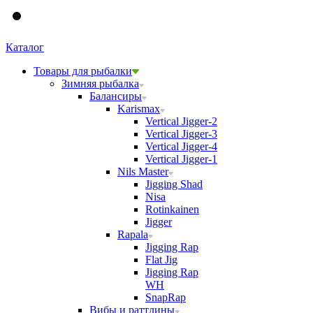
Каталог
Товары для рыбалки
Зимняя рыбалка
Балансиры
Karismax
Vertical Jigger-2
Vertical Jigger-3
Vertical Jigger-4
Vertical Jigger-1
Nils Master
Jigging Shad
Nisa
Rotinkainen
Jigger
Rapala
Jigging Rap
Flat Jig
Jigging Rap
WH
SnapRap
Вибы и раттлины