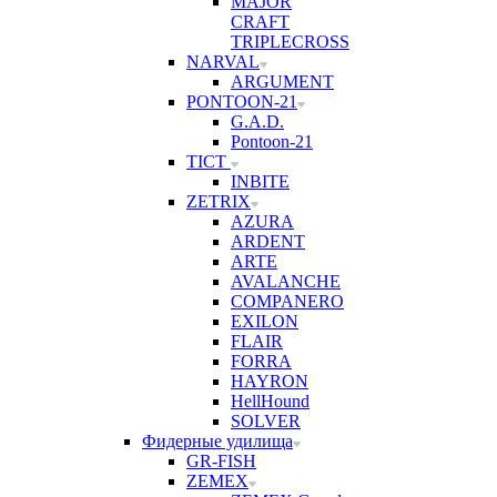
MAJOR
CRAFT
TRIPLECROSS
NARVAL
ARGUMENT
PONTOON-21
G.A.D.
Pontoon-21
TICT
INBITE
ZETRIX
AZURA
ARDENT
ARTE
AVALANCHE
COMPANERO
EXILON
FLAIR
FORRA
HAYRON
HellHound
SOLVER
Фидерные удилища
GR-FISH
ZEMEX