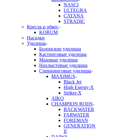
NASCI
ULTEGRA
CATANA
STRADIC
Кресла и обвес
KORUM
Насадки
Удилища
Болонские удилища
Кастинговые удилища
Маховые удилища
Нахлыстовые удилища
Спиннинговые удилища
MAXIMUS
Black Jet
High Energy-X
Striker-X
AIKO
CHAMPION RODS
BACKWATER
FARWATER
FOREMAN
GENERATION
II
DAIWA