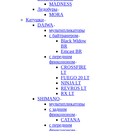
MADNESS
Ледобуры
MORA
Катушки
DAIWA
мультипликаторы
с байтранером
Black Widow
BR
Emcast BR
с передним
фрикционом
CROSSFIRE
LT
FUEGO 20 LT
NINJA LT
REVROS LT
RX LT
SHIMANO
мультипликаторы
с задним
фрикционом
CATANA
с передним
фрикционом