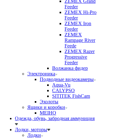
ZEMEX Grand
Feeder
ZEMEX Hi-Pro
Feeder
ZEMEX Iron
Feeder
ZEMEX
Rampage River
Feede
ZEMEX Razer
Progressive
Feeder
Волжанка фидер
Электроника
Подводные видеокамеры
Aqua-Vu
CALYPSO
SITITEK FishCam
Эхолоты
Ящики и коробки
MEIHO
Одежда, обувь, забродная аммуниция
Лодки, моторы
Лодки