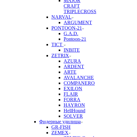
MAJOR
CRAFT
TRIPLECROSS
NARVAL
ARGUMENT
PONTOON-21
G.A.D.
Pontoon-21
TICT
INBITE
ZETRIX
AZURA
ARDENT
ARTE
AVALANCHE
COMPANERO
EXILON
FLAIR
FORRA
HAYRON
HellHound
SOLVER
Фидерные удилища
GR-FISH
ZEMEX