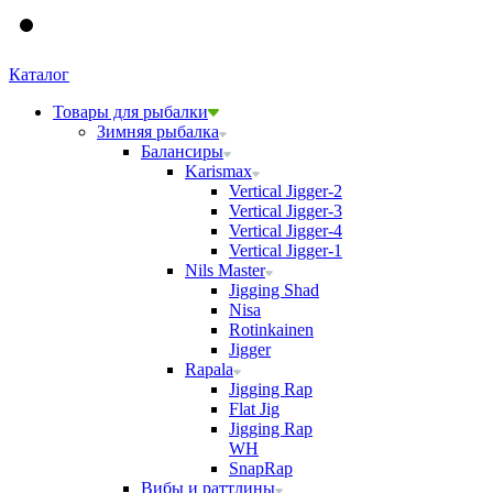
Каталог
Товары для рыбалки
Зимняя рыбалка
Балансиры
Karismax
Vertical Jigger-2
Vertical Jigger-3
Vertical Jigger-4
Vertical Jigger-1
Nils Master
Jigging Shad
Nisa
Rotinkainen
Jigger
Rapala
Jigging Rap
Flat Jig
Jigging Rap
WH
SnapRap
Вибы и раттлины