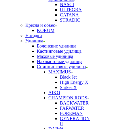
NASCI
ULTEGRA
CATANA
STRADIC
Кресла и обвес
KORUM
Насадки
Удилища
Болонские удилища
Кастинговые удилища
Маховые удилища
Нахлыстовые удилища
Спиннинговые удилища
MAXIMUS
Black Jet
High Energy-X
Striker-X
AIKO
CHAMPION RODS
BACKWATER
FARWATER
FOREMAN
GENERATION
II
DAIWA