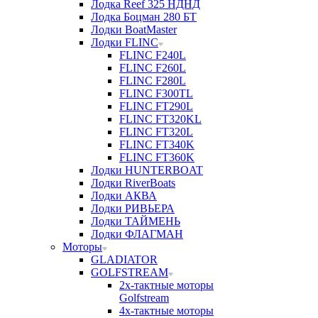
Лодка Reef 325 НДНД
Лодка Боцман 280 БТ
Лодки BoatMaster
Лодки FLINC
FLINC F240L
FLINC F260L
FLINC F280L
FLINC F300TL
FLINC FT290L
FLINC FT320KL
FLINC FT320L
FLINC FT340K
FLINC FT360K
Лодки HUNTERBOAT
Лодки RiverBoats
Лодки АКВА
Лодки РИВЬЕРА
Лодки ТАЙМЕНЬ
Лодки ФЛАГМАН
Моторы
GLADIATOR
GOLFSTREAM
2х-тактные моторы
Golfstream
4х-тактные моторы