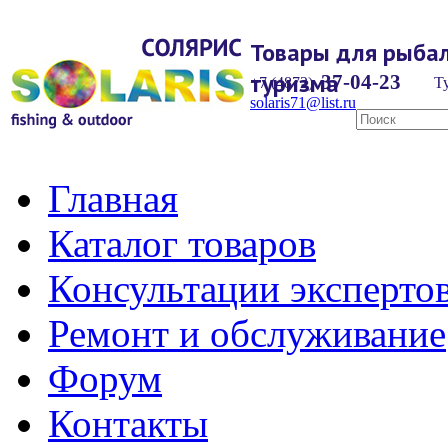
Товары для рыбал
туризма
37-04-23
+7 (4872)
Ту
solaris71@list.ru
Главная
Каталог товаров
Консультации эксперто
Ремонт и обслуживание
Форум
Контакты